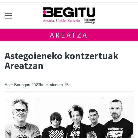
AREATZA
Astegoieneko kontzertuak
Areatzan
Ager Barragan
2023ko ekainaren 15a