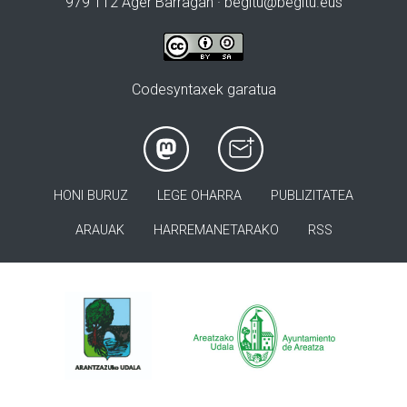
979 112 Ager Barragan ·
begitu@begitu.eus
Codesyntaxek garatua
HONI BURUZ
LEGE OHARRA
PUBLIZITATEA
ARAUAK
HARREMANETARAKO
RSS