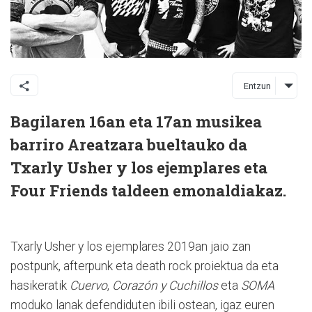
Entzun
Bagilaren 16an eta 17an musikea
barriro Areatzara bueltauko da
Txarly Usher y los ejemplares eta
Four Friends taldeen emonaldiakaz.
Txarly Usher y los ejemplares 2019an jaio zan
postpunk, afterpunk eta death rock proiektua da eta
hasikeratik
Cuervo
,
Corazón y Cuchillos
eta
SOMA
moduko lanak defendiduten ibili ostean, igaz euren