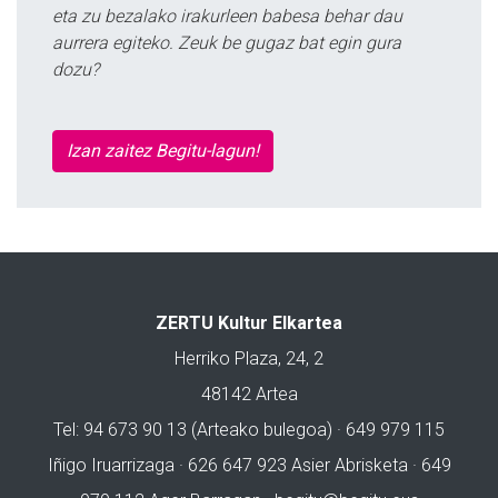
eta zu bezalako irakurleen babesa behar dau
aurrera egiteko. Zeuk be gugaz bat egin gura
dozu?
Izan zaitez Begitu-lagun!
ZERTU Kultur Elkartea
Herriko Plaza, 24, 2
48142 Artea
Tel: 94 673 90 13 (Arteako bulegoa) · 649 979 115
Iñigo Iruarrizaga · 626 647 923 Asier Abrisketa · 649