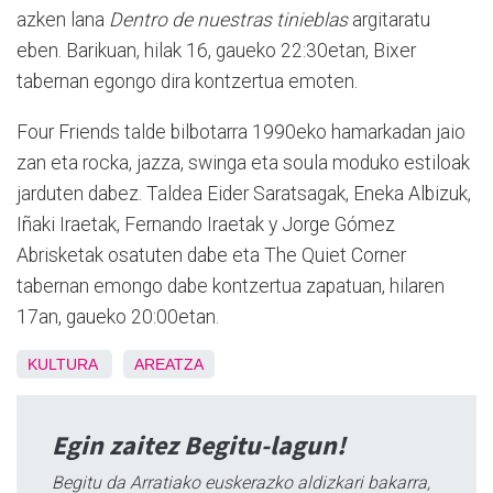
azken lana
Dentro de nuestras tinieblas
argitaratu
eben. Barikuan, hilak 16, gaueko 22:30etan, Bixer
tabernan egongo dira kontzertua emoten.
Four Friends talde bilbotarra 1990eko hamarkadan jaio
zan eta rocka, jazza, swinga eta soula moduko estiloak
jarduten dabez. Taldea Eider Saratsagak, Eneka Albizuk,
Iñaki Iraetak, Fernando Iraetak y Jorge Gómez
Abrisketak osatuten dabe eta The Quiet Corner
tabernan emongo dabe kontzertua zapatuan, hilaren
17an, gaueko 20:00etan.
KULTURA
AREATZA
Egin zaitez Begitu-lagun!
Begitu da Arratiako euskerazko aldizkari bakarra,