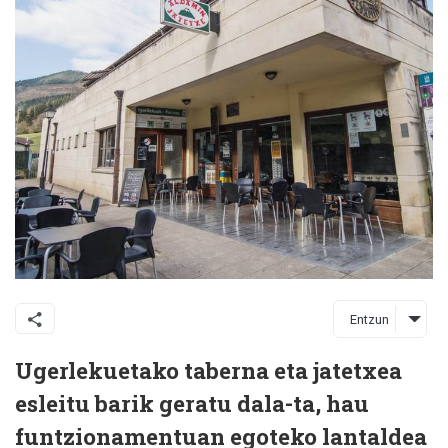
Entzun
Ugerlekuetako taberna eta jatetxea
esleitu barik geratu dala-ta, hau
funtzionamentuan egoteko lantaldea