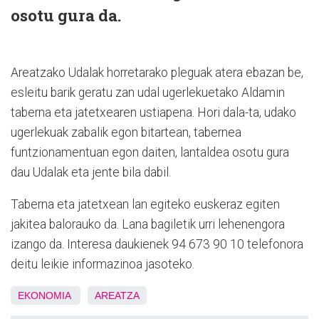
osotu gura da.
Areatzako Udalak horretarako pleguak atera ebazan be,
esleitu barik geratu zan udal ugerlekuetako Aldamin
taberna eta jatetxearen ustiapena. Hori dala-ta, udako
ugerlekuak zabalik egon bitartean, tabernea
funtzionamentuan egon daiten, lantaldea osotu gura
dau Udalak eta jente bila dabil.
Taberna eta jatetxean lan egiteko euskeraz egiten
jakitea balorauko da. Lana bagiletik urri lehenengora
izango da. Interesa daukienek 94 673 90 10 telefonora
deitu leikie informazinoa jasoteko.
EKONOMIA
AREATZA