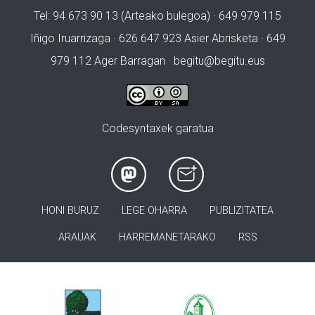
Tel: 94 673 90 13 (Arteako bulegoa) · 649 979 115
Iñigo Iruarrizaga · 626 647 923 Asier Abrisketa · 649
979 112 Ager Barragan ·
begitu@begitu.eus
Codesyntaxek garatua
HONI BURUZ
LEGE OHARRA
PUBLIZITATEA
ARAUAK
HARREMANETARAKO
RSS