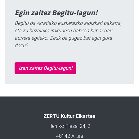
Egin zaitez Begitu-lagun!
Begitu da Arratiako euskerazko aldizkari bakarra,
eta zu bezalako irakurleen babesa behar dau
aurrera egiteko. Zeuk be gugaz bat egin gura
dozu?
Izan zaitez Begitu-lagun!
ZERTU Kultur Elkartea
Herriko Plaza, 24, 2
48142 Artea