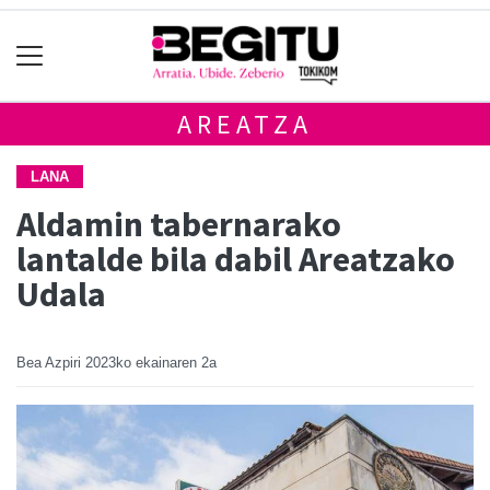
AREATZA
LANA
Aldamin tabernarako
lantalde bila dabil Areatzako
Udala
Bea Azpiri
2023ko ekainaren 2a