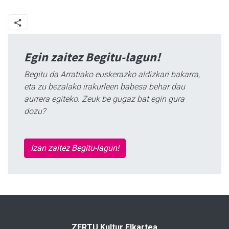
Egin zaitez Begitu-lagun!
Begitu da Arratiako euskerazko aldizkari bakarra,
eta zu bezalako irakurleen babesa behar dau
aurrera egiteko. Zeuk be gugaz bat egin gura
dozu?
Izan zaitez Begitu-lagun!
ZERTU Kultur Elkartea