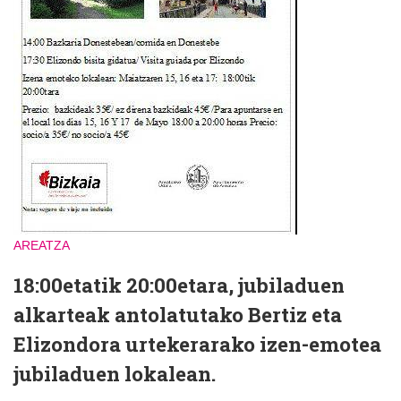
AREATZA
18:00etatik 20:00etara, jubiladuen
alkarteak antolatutako Bertiz eta
Elizondora urtekerarako izen-emotea
jubiladuen lokalean.