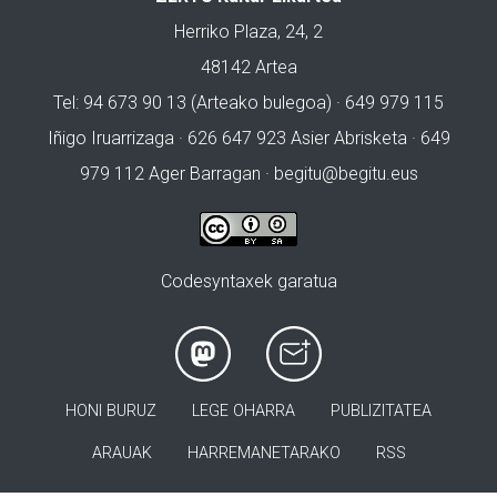
Herriko Plaza, 24, 2
48142 Artea
Tel: 94 673 90 13 (Arteako bulegoa) · 649 979 115
Iñigo Iruarrizaga · 626 647 923 Asier Abrisketa · 649
979 112 Ager Barragan ·
begitu@begitu.eus
Codesyntaxek garatua
HONI BURUZ
LEGE OHARRA
PUBLIZITATEA
ARAUAK
HARREMANETARAKO
RSS