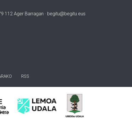
979 112 Ager Barragan ·
begitu@begitu.eus
ARAKO
RSS