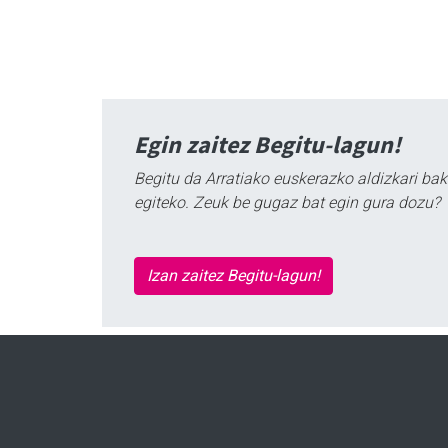
Egin zaitez Begitu-lagun!
Begitu da Arratiako euskerazko aldizkari bak
egiteko. Zeuk be gugaz bat egin gura dozu?
Izan zaitez Begitu-lagun!