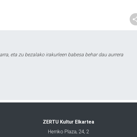
arra, eta zu bezalako irakurleen babesa behar dau aurrera
ZERTU Kultur Elkartea
Herriko Plaza, 24, 2