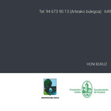
Tel: 94 673 90 13 (Arteako bulegoa) · 649
HONI BURUZ