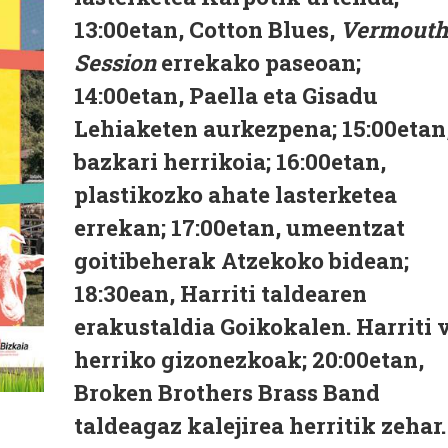
13:00etan, Cotton Blues,
Vermouth
Session
errekako paseoan;
14:00etan, Paella eta Gisadu
Lehiaketen aurkezpena; 15:00etan
bazkari herrikoia; 16:00etan,
plastikozko ahate lasterketea
errekan; 17:00etan, umeentzat
goitibeherak Atzekoko bidean;
18:30ean, Harriti taldearen
erakustaldia Goikokalen. Harriti 
herriko gizonezkoak; 20:00etan,
Broken Brothers Brass Band
taldeagaz kalejirea herritik zehar.