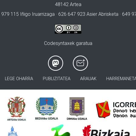
48142 Artea
 979 115 Iñigo Iruarrizaga · 626 647 923 Asier Abrisketa · 649 
Codesyntaxek garatua
LEGE OHARRA
PUBLIZITATEA
ARAUAK
HARREMANET