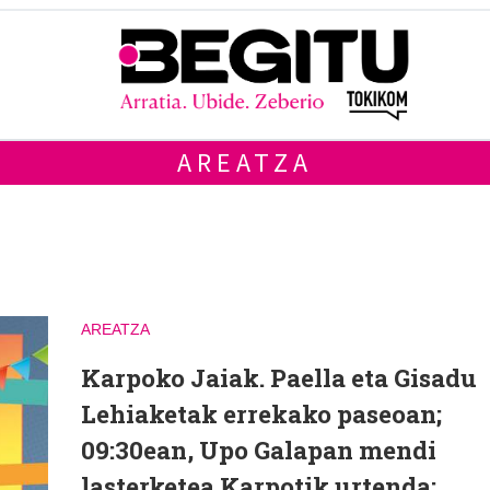
AREATZA
AREATZA
Karpoko Jaiak. Paella eta Gisadu
Lehiaketak errekako paseoan;
09:30ean, Upo Galapan mendi
lasterketea Karpotik urtenda;