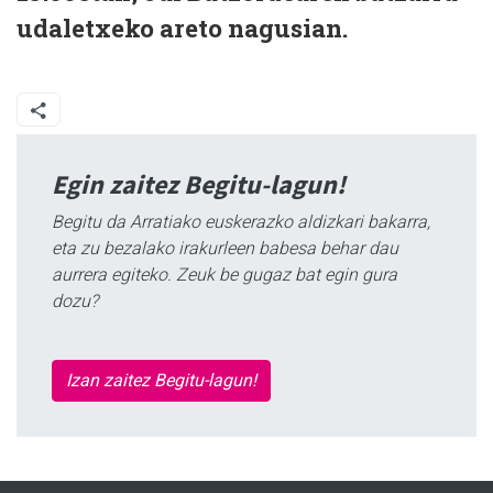
udaletxeko areto nagusian.
Egin zaitez Begitu-lagun!
Begitu da Arratiako euskerazko aldizkari bakarra,
eta zu bezalako irakurleen babesa behar dau
aurrera egiteko. Zeuk be gugaz bat egin gura
dozu?
Izan zaitez Begitu-lagun!