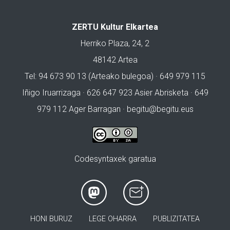
ZERTU Kultur Elkartea
Herriko Plaza, 24, 2
48142 Artea
Tel: 94 673 90 13 (Arteako bulegoa) · 649 979 115
Iñigo Iruarrizaga · 626 647 923 Asier Abrisketa · 649
979 112 Ager Barragan ·
begitu@begitu.eus
Codesyntaxek garatua
HONI BURUZ
LEGE OHARRA
PUBLIZITATEA