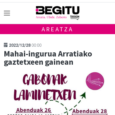
AREATZA
2022/12/28
00:00
Mahai-ingurua Arratiako
gaztetxeen gainean