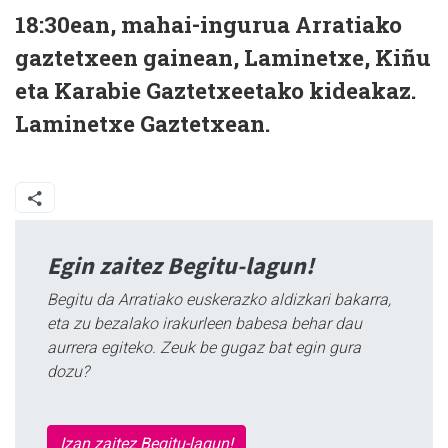
18:30ean, mahai-ingurua Arratiako
gaztetxeen gainean, Laminetxe, Kiñu
eta Karabie Gaztetxeetako kideakaz.
Laminetxe Gaztetxean.
Egin zaitez Begitu-lagun!
Begitu da Arratiako euskerazko aldizkari bakarra,
eta zu bezalako irakurleen babesa behar dau
aurrera egiteko. Zeuk be gugaz bat egin gura
dozu?
Izan zaitez Begitu-lagun!