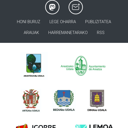
HONI BURUZ
LEGE OHARRA
PUBLIZITATEA
ARAUAK
HARREMANETARAKO
RSS