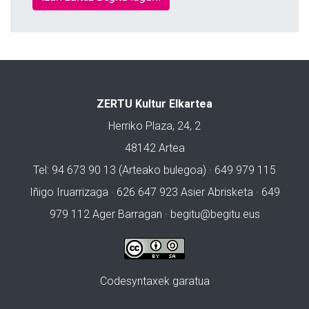
ZERTU Kultur Elkartea
Herriko Plaza, 24, 2
48142 Artea
Tel: 94 673 90 13 (Arteako bulegoa) · 649 979 115
Iñigo Iruarrizaga · 626 647 923 Asier Abrisketa · 649
979 112 Ager Barragan ·
begitu@begitu.eus
Codesyntaxek garatua