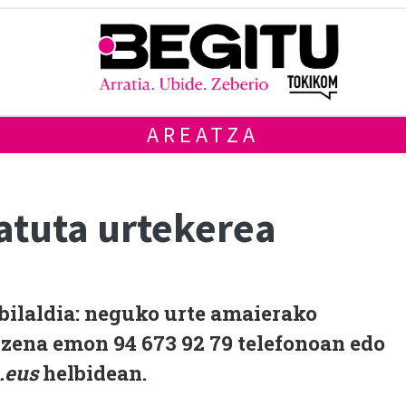
AREATZA
atuta urtekerea
bilaldia: neguko urte amaierako
Izena emon 94 673 92 79 telefonoan edo
.eus
helbidean.