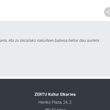
arra, eta zu bezalako irakurleen babesa behar dau aurrera
ZERTU Kultur Elkartea
Herriko Plaza, 24, 2