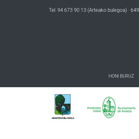
Tel: 94 673 90 13 (Arteako bulegoa) · 649
HONI BURUZ