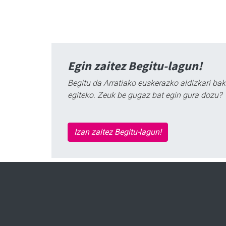
Egin zaitez Begitu-lagun!
Begitu da Arratiako euskerazko aldizkari bak
egiteko. Zeuk be gugaz bat egin gura dozu?
Izan zaitez Begitu-lagun!