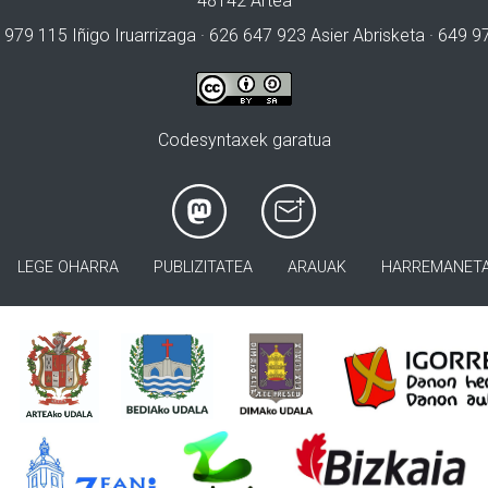
48142 Artea
 979 115 Iñigo Iruarrizaga · 626 647 923 Asier Abrisketa · 649 
Codesyntaxek garatua
LEGE OHARRA
PUBLIZITATEA
ARAUAK
HARREMANET