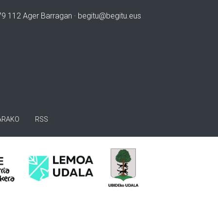
979 112 Ager Barragan ·
begitu@begitu.eus
ARAKO
RSS