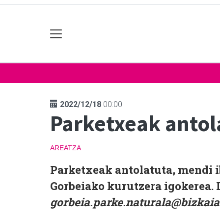
2022/12/18
00:00
Parketxeak antol
AREATZA
Parketxeak antolatuta, mendi i
Gorbeiako kurutzera igokerea. 
gorbeia.parke.naturala@bizkaia