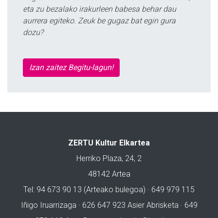
eta zu bezalako irakurleen babesa behar dau
aurrera egiteko. Zeuk be gugaz bat egin gura
dozu?
Izan zaitez Begitu-lagun!
ZERTU Kultur Elkartea
Herriko Plaza, 24, 2
48142 Artea
Tel: 94 673 90 13 (Arteako bulegoa) · 649 979 115
Iñigo Iruarrizaga · 626 647 923 Asier Abrisketa · 649