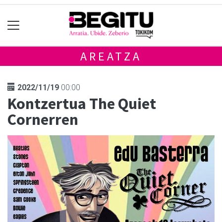
AREATZA
2022/11/19
00:00
Kontzertua The Quiet
Cornerren