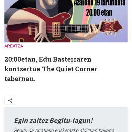
AREATZA
20:00etan, Edu Basterraren
kontzertua The Quiet Corner
tabernan.
Egin zaitez Begitu-lagun!
Begitu da Arratiako euskerazko aldizkari bakarra,