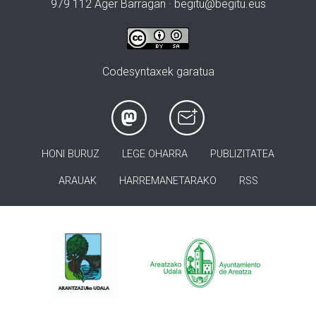
979 112 Ager Barragan ·
begitu@begitu.eus
Codesyntaxek garatua
HONI BURUZ
LEGE OHARRA
PUBLIZITATEA
ARAUAK
HARREMANETARAKO
RSS