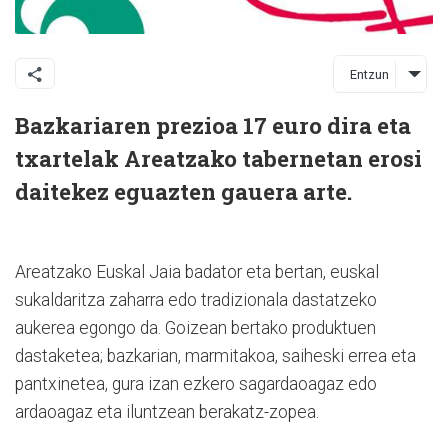
Entzun
Bazkariaren prezioa 17 euro dira eta
txartelak Areatzako tabernetan erosi
daitekez eguazten gauera arte.
Areatzako Euskal Jaia badator eta bertan, euskal
sukaldaritza zaharra edo tradizionala dastatzeko
aukerea egongo da. Goizean bertako produktuen
dastaketea; bazkarian, marmitakoa, saiheski errea eta
pantxinetea, gura izan ezkero sagardaoagaz edo
ardaoagaz eta iluntzean berakatz-zopea.