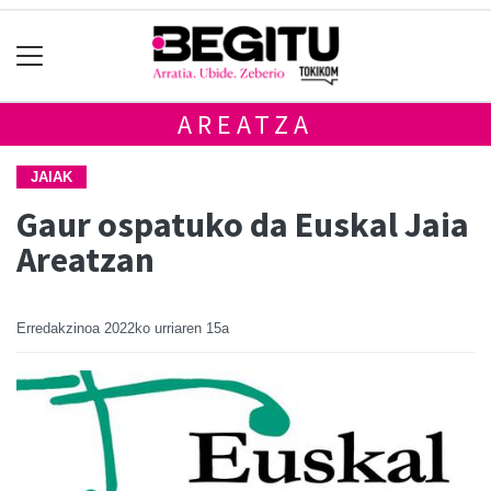
AREATZA
JAIAK
Gaur ospatuko da Euskal Jaia
Areatzan
Erredakzinoa
2022ko urriaren 15a