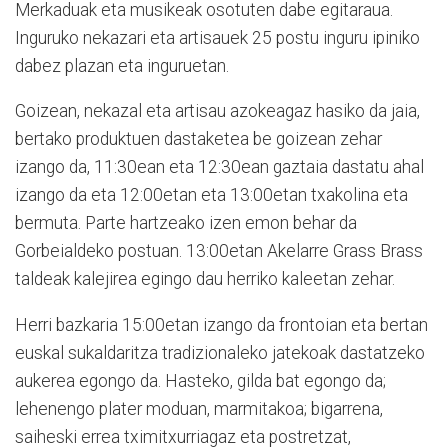
Merkaduak eta musikeak osotuten dabe egitaraua.
Inguruko nekazari eta artisauek 25 postu inguru ipiniko
dabez plazan eta inguruetan.
Goizean, nekazal eta artisau azokeagaz hasiko da jaia,
bertako produktuen dastaketea be goizean zehar
izango da, 11:30ean eta 12:30ean gaztaia dastatu ahal
izango da eta 12:00etan eta 13:00etan txakolina eta
bermuta. Parte hartzeako izen emon behar da
Gorbeialdeko postuan. 13:00etan Akelarre Grass Brass
taldeak kalejirea egingo dau herriko kaleetan zehar.
Herri bazkaria 15:00etan izango da frontoian eta bertan
euskal sukaldaritza tradizionaleko jatekoak dastatzeko
aukerea egongo da. Hasteko, gilda bat egongo da;
lehenengo plater moduan, marmitakoa; bigarrena,
saiheski errea tximitxurriagaz eta postretzat,