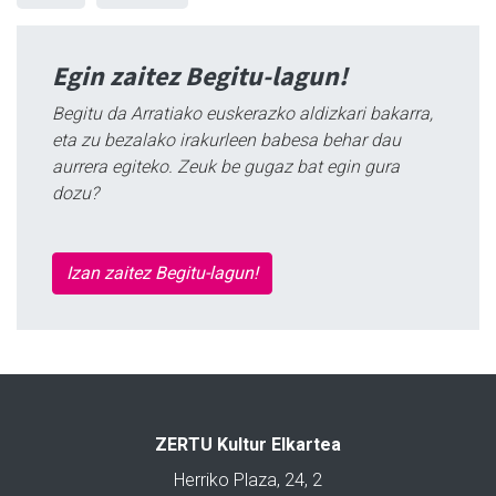
Egin zaitez Begitu-lagun!
Begitu da Arratiako euskerazko aldizkari bakarra,
eta zu bezalako irakurleen babesa behar dau
aurrera egiteko. Zeuk be gugaz bat egin gura
dozu?
Izan zaitez Begitu-lagun!
ZERTU Kultur Elkartea
Herriko Plaza, 24, 2