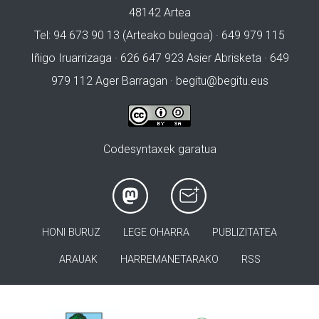
48142 Artea
Tel: 94 673 90 13 (Arteako bulegoa) · 649 979 115
Iñigo Iruarrizaga · 626 647 923 Asier Abrisketa · 649
979 112 Ager Barragan ·
begitu@begitu.eus
Codesyntaxek garatua
HONI BURUZ
LEGE OHARRA
PUBLIZITATEA
ARAUAK
HARREMANETARAKO
RSS