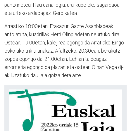
pantxinetea. Hau dana, ogia, ura, kupeleko sagardaoa
eta urteko ardaoagaz. Gero kafea.
Arrastiko 18:00etan, Frakazuri Gazte Asanbladeak
antolatuta, kuadrillak Herri Olinpiadetan neurtuko dira.
Ostean, 19:00etan, kalejirea egongo da Arratiako Eingo
eskolako trikitilariakaz. Afaltzeko, 20:30ean, berakatz-
zopea egongo da. 21:00etan, Lehian taldeagaz
erromeria egongo da plazan eta ostean Oihan Vega dj-
ak luzatuko dau jaia goizaldera arte.