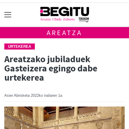
AREATZA
URTEKEREA
Areatzako jubiladuek
Gasteizera egingo dabe
urtekerea
Asier Abrisketa
2022ko irailaren 1a