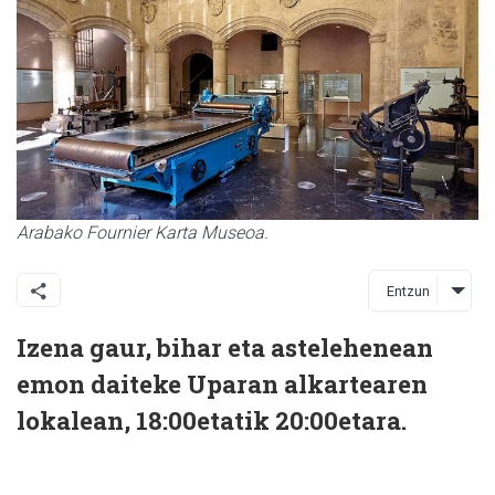
Arabako Fournier Karta Museoa.
Entzun
Izena gaur, bihar eta astelehenean
emon daiteke Uparan alkartearen
lokalean, 18:00etatik 20:00etara.