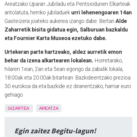
Areatzako Uparan Jubiladu eta Pentsiodunen Elkarteak
antolatuta, herriko jubiladuek
urri lehenengoaren 14an
Gasteizera joateko aukerea izango dabe. Bertan
Alde
Zaharretik bisita gidatua egin, Salburuan bazkaldu
eta Fournier Karta Museoa ezetuko dabe.
Urtekeran parte hartzeako, aldez aurretik emon
behar da izena alkartearen lokalean.
Horretarako,
hilaren 1ean, 2an eta 5ean egongo da zabalik lokala,
18:00ak eta 20:00ak bitartean. Bazkideentzako prezioa
30 eurokoa da eta bazkide ez diranentzako, hamar euro
gehiago.
GIZARTEA
AREATZA
Egin zaitez Begitu-lagun!