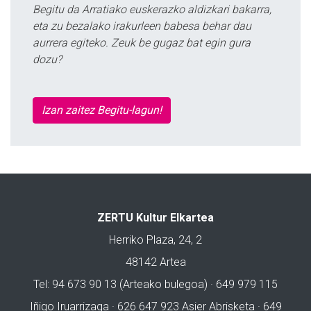
Begitu da Arratiako euskerazko aldizkari bakarra,
eta zu bezalako irakurleen babesa behar dau
aurrera egiteko. Zeuk be gugaz bat egin gura
dozu?
Izan zaitez Begitu-lagun!
ZERTU Kultur Elkartea
Herriko Plaza, 24, 2
48142 Artea
Tel: 94 673 90 13 (Arteako bulegoa) · 649 979 115
Iñigo Iruarrizaga · 626 647 923 Asier Abrisketa · 649