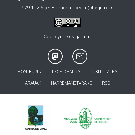
979 112 Ager Barragan ·
begitu@begitu.eus
Codesyntaxek garatua
HONI BURUZ
LEGE OHARRA
PUBLIZITATEA
ARAUAK
HARREMANETARAKO
RSS