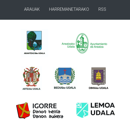
ARAUAK
HARREMANETARAKO
RSS