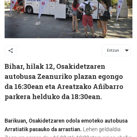
Entzun
Bihar, hilak 12, Osakidetzaren
autobusa Zeanuriko plazan egongo
da 16:30ean eta Areatzako Añibarro
parkera helduko da 18:30ean.
Barikuan, Osakidetzaren odola emoteko autobusa
Arratiatik pasauko da arrastian.
Lehen geldialdia