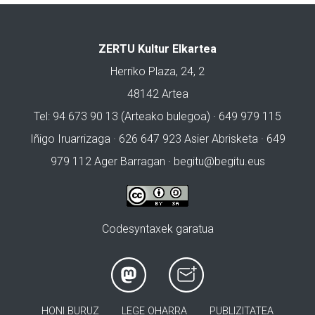
ZERTU Kultur Elkartea
Herriko Plaza, 24, 2
48142 Artea
Tel: 94 673 90 13 (Arteako bulegoa) · 649 979 115
Iñigo Iruarrizaga · 626 647 923 Asier Abrisketa · 649
979 112 Ager Barragan ·
begitu@begitu.eus
Codesyntaxek garatua
HONI BURUZ
LEGE OHARRA
PUBLIZITATEA