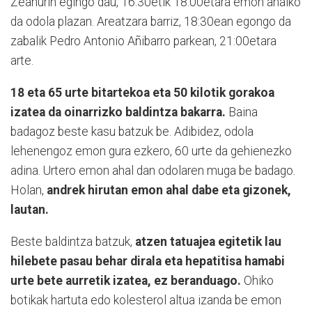
Zeanurin egingo dau, 16:30etik 18:00etara emon ahalko
da odola plazan. Areatzara barriz, 18:30ean egongo da
zabalik Pedro Antonio Añibarro parkean, 21:00etara
arte.
18 eta 65 urte bitartekoa eta 50 kilotik gorakoa
izatea da oinarrizko baldintza bakarra.
Baina
badagoz beste kasu batzuk be. Adibidez, odola
lehenengoz emon gura ezkero, 60 urte da gehienezko
adina. Urtero emon ahal dan odolaren muga be badago.
Holan,
andrek hirutan emon ahal dabe eta gizonek,
lautan.
Beste baldintza batzuk,
atzen tatuajea egitetik lau
hilebete pasau behar dirala eta hepatitisa hamabi
urte bete aurretik izatea, ez beranduago.
Ohiko
botikak hartuta edo kolesterol altua izanda be emon