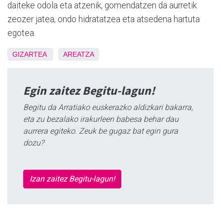
daiteke odola eta atzenik, gomendatzen da aurretik
zeozer jatea, ondo hidratatzea eta atsedena hartuta
egotea.
GIZARTEA
AREATZA
Egin zaitez Begitu-lagun!
Begitu da Arratiako euskerazko aldizkari bakarra,
eta zu bezalako irakurleen babesa behar dau
aurrera egiteko. Zeuk be gugaz bat egin gura
dozu?
Izan zaitez Begitu-lagun!