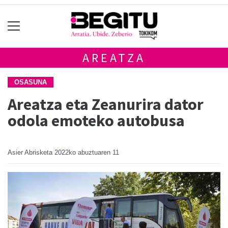
AREATZA
OSASUNA
Areatza eta Zeanurira dator
odola emoteko autobusa
Asier Abrisketa
2022ko abuztuaren 11