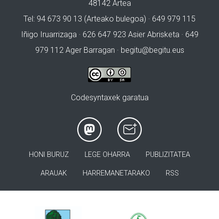
48142 Artea
Tel: 94 673 90 13 (Arteako bulegoa) · 649 979 115
Iñigo Iruarrizaga · 626 647 923 Asier Abrisketa · 649
979 112 Ager Barragan ·
begitu@begitu.eus
Codesyntaxek garatua
HONI BURUZ
LEGE OHARRA
PUBLIZITATEA
ARAUAK
HARREMANETARAKO
RSS