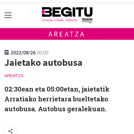
AREATZA
2022/08/26
00:00
Jaietako autobusa
AREATZA
02:30ean eta 05:00etan, jaietatik
Arratiako herrietara bueltetako
autobusa. Autobus geralekuan.