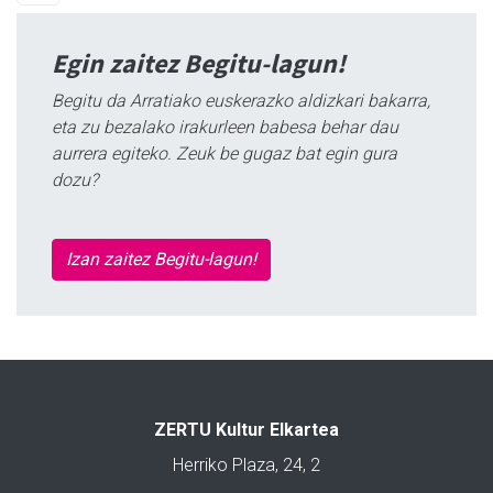
Egin zaitez Begitu-lagun!
Begitu da Arratiako euskerazko aldizkari bakarra,
eta zu bezalako irakurleen babesa behar dau
aurrera egiteko. Zeuk be gugaz bat egin gura
dozu?
Izan zaitez Begitu-lagun!
ZERTU Kultur Elkartea
Herriko Plaza, 24, 2