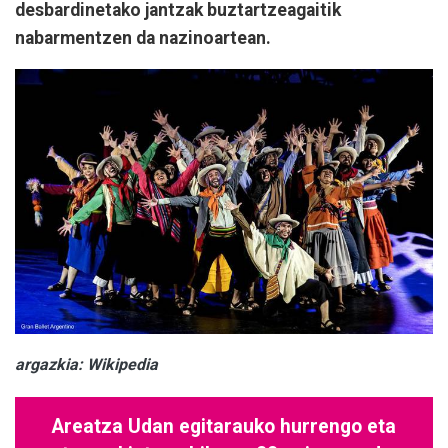
desbardinetako jantzak buztartzeagaitik
nabarmentzen da nazinoartean.
argazkia: Wikipedia
Areatza Udan egitarauko hurrengo eta