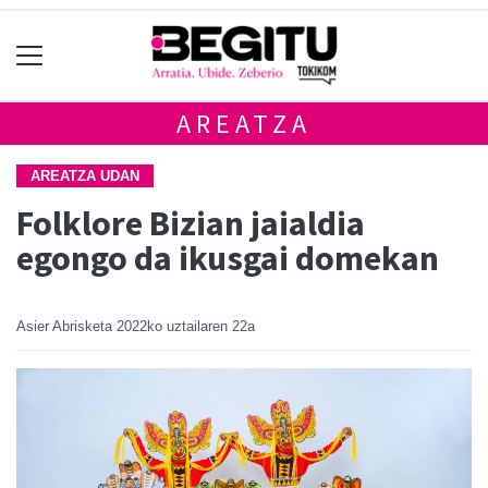
AREATZA
AREATZA UDAN
Folklore Bizian jaialdia
egongo da ikusgai domekan
Asier Abrisketa
2022ko uztailaren 22a