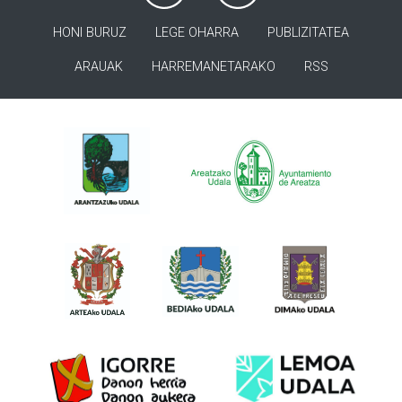
HONI BURUZ
LEGE OHARRA
PUBLIZITATEA
ARAUAK
HARREMANETARAKO
RSS