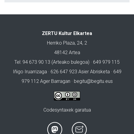
ZERTU Kultur Elkartea
Herriko Plaza, 24, 2
48142 Artea
Tel: 94 673 90 13 (Arteako bulegoa) · 649 979 115
Iñigo Iruarrizaga · 626 647 923 Asier Abrisketa · 649
979 112 Ager Barragan ·
begitu@begitu.eus
Codesyntaxek garatua