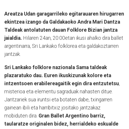
Areatza Udan garagarrileko egitarauaren hirugarren
ekintzea izango da Galdakaoko Andra Mari Dantza
Taldeak antolatuten dauan Folklore Bizian jantza
jaialdia.
Hilaren 24an, 20:00etan ikusi ahalko dira ballet
argentinarra, Sri Lankako folklorea eta galdakoztarren
jantzak.
Sri Lankako folklore nazionala Sama taldeak
plazaratuko dau. Euren ikuskizunak kolore eta
intzentsoen erabilereagaitik egin dira entzutetsu
,
misterioa eta elementu sagraduak nahasten ditue.
Jantzariek sua iruntsi eta botaten dabe, txingarren
gainean ibili eta harribitxiz jositako jantzakaz
mobiduten dira.
Gran Ballet Argentino barriz,
taularatze originalen bidez, herrialdeko eskualde