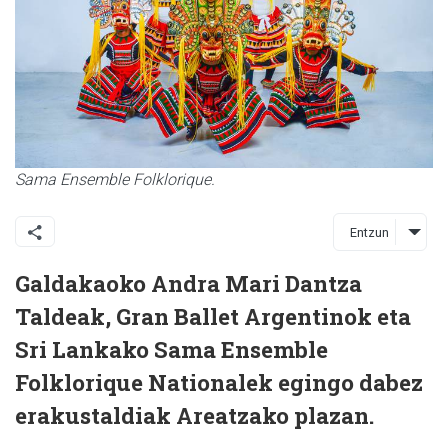
Sama Ensemble Folklorique.
Entzun
Galdakaoko Andra Mari Dantza
Taldeak, Gran Ballet Argentinok eta
Sri Lankako Sama Ensemble
Folklorique Nationalek egingo dabez
erakustaldiak Areatzako plazan.