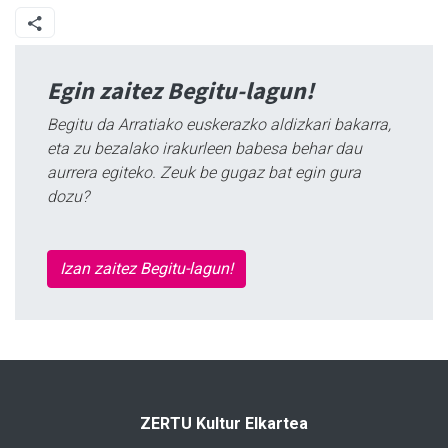
Egin zaitez Begitu-lagun!
Begitu da Arratiako euskerazko aldizkari bakarra,
eta zu bezalako irakurleen babesa behar dau
aurrera egiteko. Zeuk be gugaz bat egin gura
dozu?
Izan zaitez Begitu-lagun!
ZERTU Kultur Elkartea