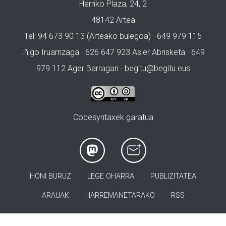
Herriko Plaza, 24, 2
48142 Artea
Tel: 94 673 90 13 (Arteako bulegoa) · 649 979 115
Iñigo Iruarrizaga · 626 647 923 Asier Abrisketa · 649
979 112 Ager Barragan ·
begitu@begitu.eus
Codesyntaxek garatua
HONI BURUZ
LEGE OHARRA
PUBLIZITATEA
ARAUAK
HARREMANETARAKO
RSS