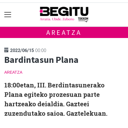
AREATZA
2022/06/15
00:00
Bardintasun Plana
AREATZA
18:00etan, III. Berdintasunerako
Plana egiteko prozesuan parte
hartzeako deialdia. Gazteei
zuzendutako saioa. Gaztelekuan.