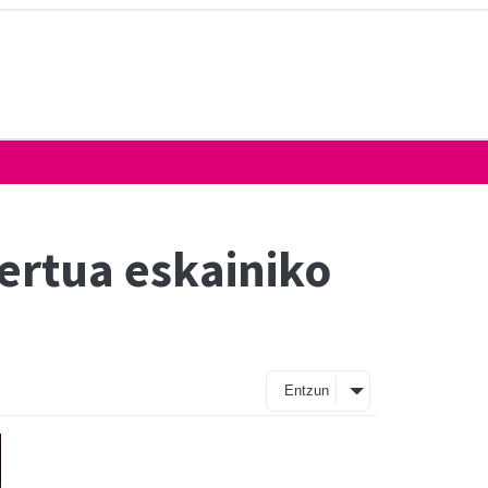
ertua eskainiko
Entzun