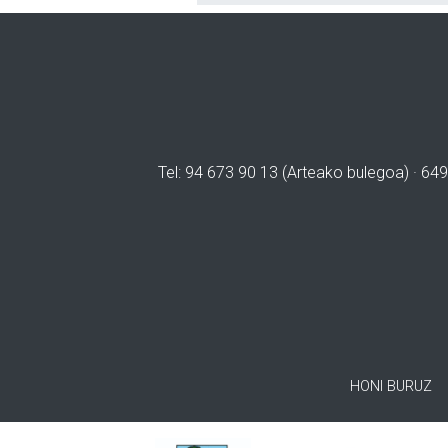
Tel: 94 673 90 13 (Arteako bulegoa) · 649
HONI BURUZ