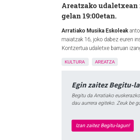
Areatzako udaletxean 
gelan 19:00etan.
Arratiako Musika Eskoleak
anto
maiatzak 16, joko dabez euren in
Kontzertua udaletxe barruan izan
KULTURA
AREATZA
Egin zaitez Begitu-l
Begitu da Arratiako euskerazko
dau aurrera egiteko. Zeuk be g
Izan zaitez Begitu-lagun!