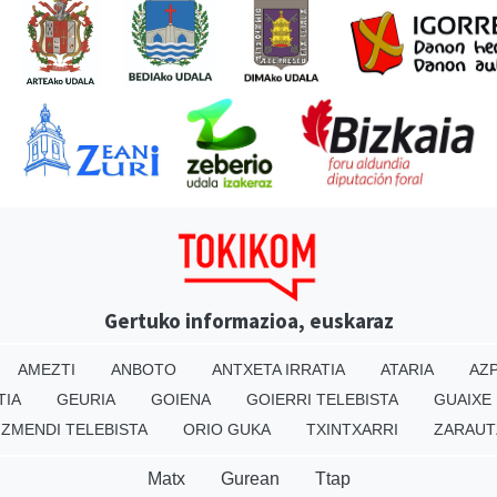
Gertuko informazioa, euskaraz
AMEZTI
ANBOTO
ANTXETA IRRATIA
ATARIA
AZP
TIA
GEURIA
GOIENA
GOIERRI TELEBISTA
GUAIXE
IZMENDI TELEBISTA
ORIO GUKA
TXINTXARRI
ZARAUT
Matx
Gurean
Ttap