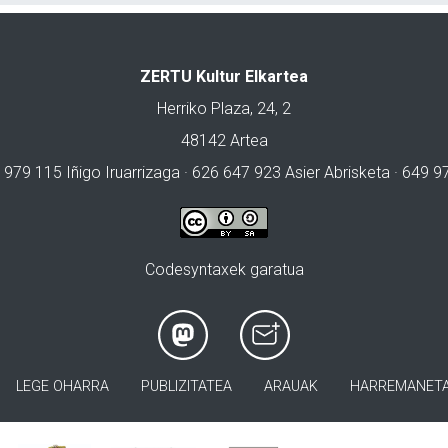
ZERTU Kultur Elkartea
Herriko Plaza, 24, 2
48142 Artea
 979 115 Iñigo Iruarrizaga · 626 647 923 Asier Abrisketa · 649 
Codesyntaxek garatua
LEGE OHARRA
PUBLIZITATEA
ARAUAK
HARREMANET