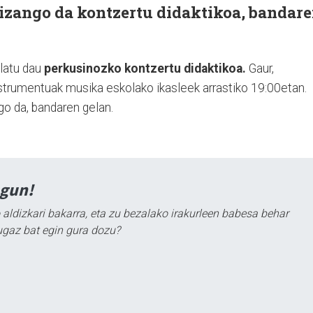
izango da kontzertu didaktikoa, bandar
latu dau
perkusinozko kontzertu didaktikoa.
Gaur,
strumentuak musika eskolako ikasleek arrastiko 19:00etan.
go da, bandaren gelan.
agun!
 aldizkari bakarra, eta zu bezalako irakurleen babesa behar
ugaz bat egin gura dozu?