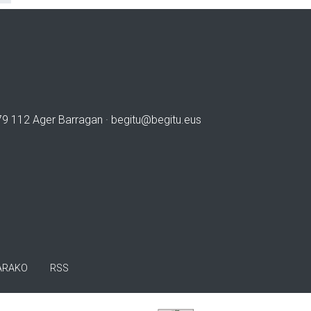
979 112 Ager Barragan ·
begitu@begitu.eus
ARAKO
RSS