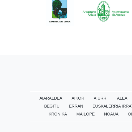
AIARALDEA
AIKOR
AIURRI
ALEA
BEGITU
ERRAN
EUSKALERRIA IRRA
KRONIKA
MAILOPE
NOAUA
O