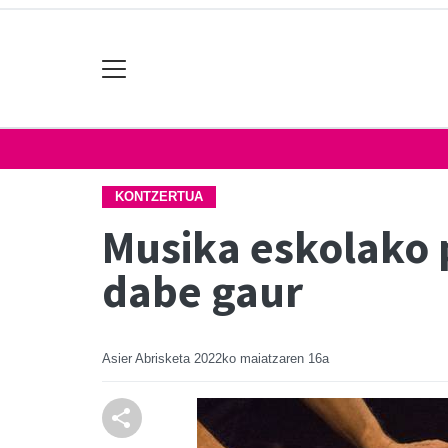
KONTZERTUA
Musika eskolako 
dabe gaur
Asier Abrisketa
2022ko maiatzaren 16a