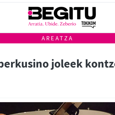
AREATZA
perkusino joleek kontz