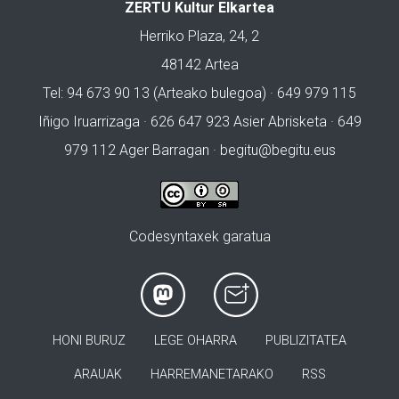
ZERTU Kultur Elkartea
Herriko Plaza, 24, 2
48142 Artea
Tel: 94 673 90 13 (Arteako bulegoa) · 649 979 115
Iñigo Iruarrizaga · 626 647 923 Asier Abrisketa · 649
979 112 Ager Barragan ·
begitu@begitu.eus
Codesyntaxek garatua
HONI BURUZ
LEGE OHARRA
PUBLIZITATEA
ARAUAK
HARREMANETARAKO
RSS