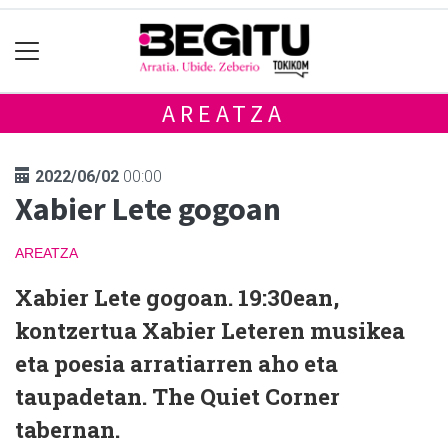
AREATZA
2022/06/02
00:00
Xabier Lete gogoan
AREATZA
Xabier Lete gogoan. 19:30ean,
kontzertua Xabier Leteren musikea
eta poesia arratiarren aho eta
taupadetan. The Quiet Corner
tabernan.