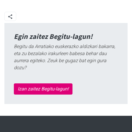
Egin zaitez Begitu-lagun!
Begitu da Arratiako euskerazko aldizkari bakarra,
eta zu bezalako irakurleen babesa behar dau
aurrera egiteko. Zeuk be gugaz bat egin gura
dozu?
Izan zaitez Begitu-lagun!