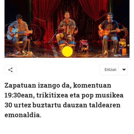
Entzun
Zapatuan izango da, komentuan
19:30ean, trikitixea eta pop musikea
30 urtez buztartu dauzan taldearen
emonaldia.