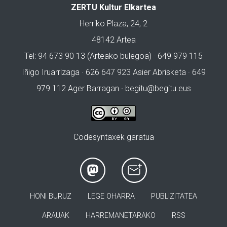
ZERTU Kultur Elkartea
Herriko Plaza, 24, 2
48142 Artea
Tel: 94 673 90 13 (Arteako bulegoa) · 649 979 115
Iñigo Iruarrizaga · 626 647 923 Asier Abrisketa · 649
979 112 Ager Barragan ·
begitu@begitu.eus
Codesyntaxek garatua
HONI BURUZ
LEGE OHARRA
PUBLIZITATEA
ARAUAK
HARREMANETARAKO
RSS