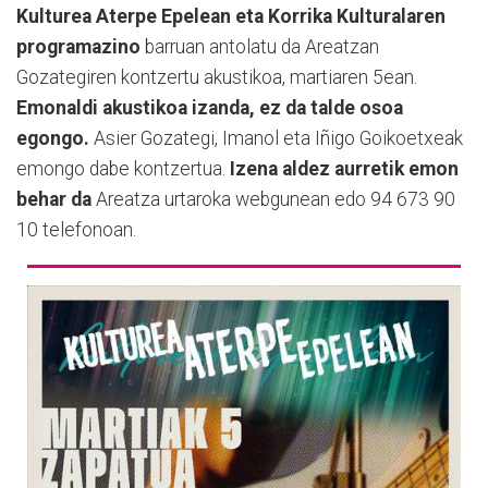
Kulturea Aterpe Epelean eta Korrika Kulturalaren
programazino
barruan antolatu da Areatzan
Gozategiren kontzertu akustikoa, martiaren 5ean.
Emonaldi akustikoa izanda, ez da talde osoa
egongo.
Asier Gozategi, Imanol eta Iñigo Goikoetxeak
emongo dabe kontzertua.
Izena aldez aurretik emon
behar da
Areatza urtaroka webgunean edo 94 673 90
10 telefonoan.