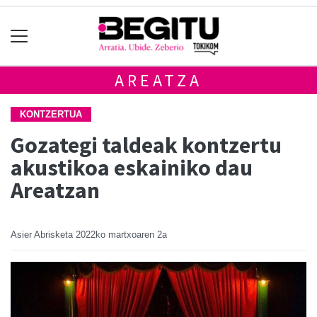
AREATZA
KONTZERTUA
Gozategi taldeak kontzertu
akustikoa eskainiko dau
Areatzan
Asier Abrisketa
2022ko martxoaren 2a