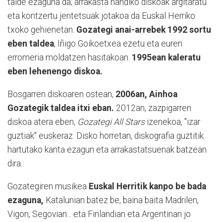
talde ezaguna da; arrakasta handiko diskoak argitaratu
eta kontzertu jentetsuak jotakoa da Euskal Herriko
txoko gehienetan.
Gozategi anai-arrebek 1992 sortu
eben taldea
, Iñigo Goikoetxea ezetu eta euren
erromeria moldatzen hasitakoan.
1995ean kaleratu
eben lehenengo diskoa.
Bosgarren diskoaren ostean,
2006an, Ainhoa
Gozategik taldea itxi eban.
2012an, zazpigarren
diskoa atera eben,
Gozategi All Stars
izenekoa, "izar
guztiak" euskeraz. Disko horretan, diskografia guztitik
hartutako kanta ezagun eta arrakastatsuenak batzean
dira.
Gozategiren musikea
Euskal Herritik kanpo be bada
ezaguna,
Katalunian batez be, baina baita Madrilen,
Vigon, Segovian... eta Finlandian eta Argentinan jo