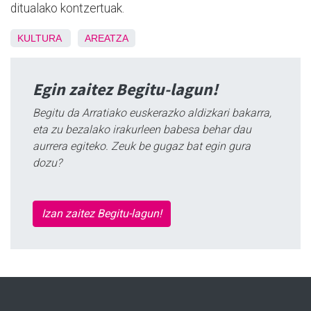
ditualako kontzertuak.
KULTURA
AREATZA
Egin zaitez Begitu-lagun!
Begitu da Arratiako euskerazko aldizkari bakarra,
eta zu bezalako irakurleen babesa behar dau
aurrera egiteko. Zeuk be gugaz bat egin gura
dozu?
Izan zaitez Begitu-lagun!