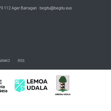
979 112 Ager Barragan ·
begitu@begitu.eus
ARAKO
RSS