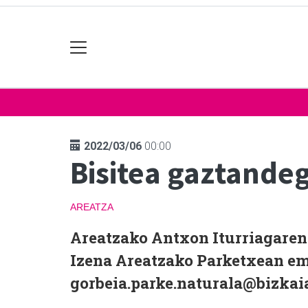
2022/03/06
00:00
Bisitea gaztandeg
AREATZA
Areatzako Antxon Iturriagaren 
Izena Areatzako Parketxean em
gorbeia.parke.naturala@bizkaia