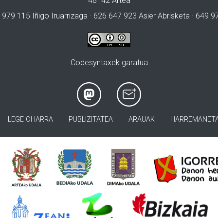
48142 Artea
 979 115 Iñigo Iruarrizaga · 626 647 923 Asier Abrisketa · 649 
Codesyntaxek garatua
LEGE OHARRA
PUBLIZITATEA
ARAUAK
HARREMANET