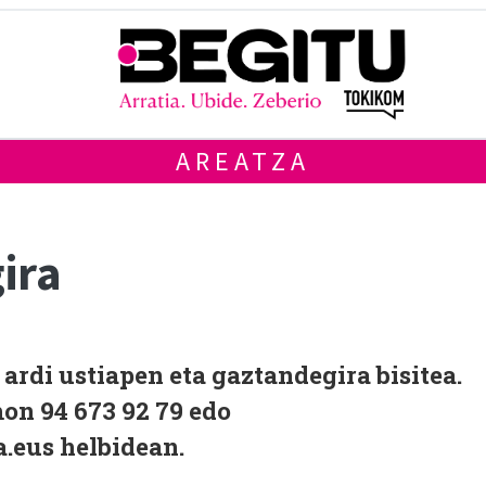
AREATZA
ira
ardi ustiapen eta gaztandegira bisitea.
on 94 673 92 79 edo
.eus helbidean.