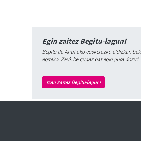
Egin zaitez Begitu-lagun!
Begitu da Arratiako euskerazko aldizkari bak
egiteko. Zeuk be gugaz bat egin gura dozu?
Izan zaitez Begitu-lagun!