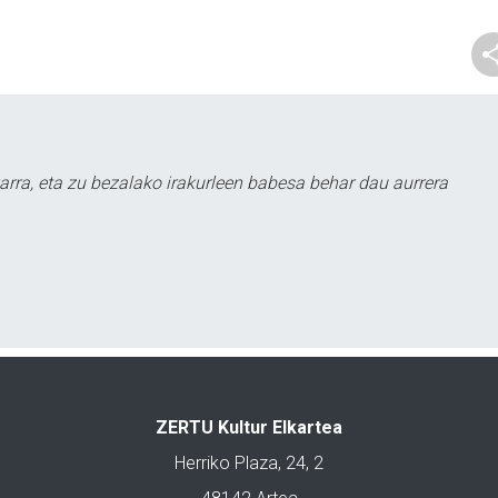
arra, eta zu bezalako irakurleen babesa behar dau aurrera
ZERTU Kultur Elkartea
Herriko Plaza, 24, 2