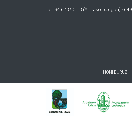
Tel: 94 673 90 13 (Arteako bulegoa) · 649
HONI BURUZ