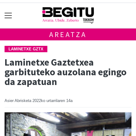
AREATZA
LAMINETXE GZTX
Laminetxe Gaztetxea
garbituteko auzolana egingo
da zapatuan
Asier Abrisketa
2022ko urtarrilaren 14a