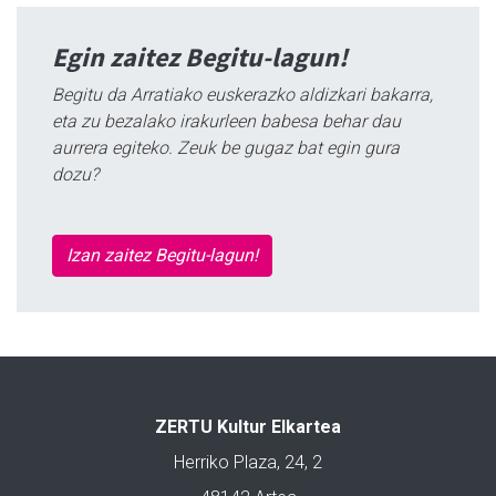
Egin zaitez Begitu-lagun!
Begitu da Arratiako euskerazko aldizkari bakarra,
eta zu bezalako irakurleen babesa behar dau
aurrera egiteko. Zeuk be gugaz bat egin gura
dozu?
Izan zaitez Begitu-lagun!
ZERTU Kultur Elkartea
Herriko Plaza, 24, 2