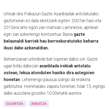
Urteak dira Frakazuri Gazte Asanbladak antolatutako
gaztetxean ez dala ekintzarik egiten. 2007an hasi eta
2015era arte egon zan martxan Laminetxe, aprilean
egin zan azkenengo kontzertua. Baina
gazte
belaunaldi barriek hau berreskuratuteko beharra
ikusi dabe azkenaldian.
Beharrizanari urtenbide bat topetan dabiz oin. Gazte
ugari bildu dabezan
asanblada irekiak antolatu
ostean, lekua atonduten hasiko dira astegoien
honetan
. Lehenengo pausua izango da eraikina
garbitutea. Horretarako zapatu honetan, hilak 15, egingo
dabe auzolana goizeko 10:00etatik aurrera.
GIZARTEA
AREATZA