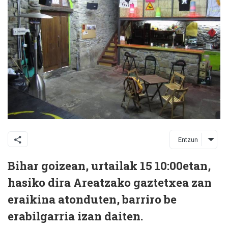
Entzun
Bihar goizean, urtailak 15 10:00etan,
hasiko dira Areatzako gaztetxea zan
eraikina atonduten, barriro be
erabilgarria izan daiten.