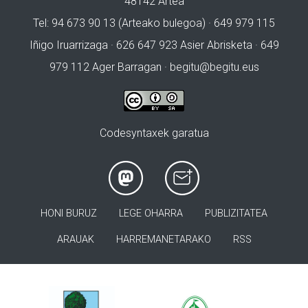
48142 Artea
Tel: 94 673 90 13 (Arteako bulegoa) · 649 979 115
Iñigo Iruarrizaga · 626 647 923 Asier Abrisketa · 649
979 112 Ager Barragan ·
begitu@begitu.eus
Codesyntaxek garatua
HONI BURUZ
LEGE OHARRA
PUBLIZITATEA
ARAUAK
HARREMANETARAKO
RSS