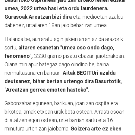
umea, 2022 urtea hasi eta ordu laurdenera.
Gurasoak Areatzan bizi dira
eta, medioetan azaldu
dabenez, urtailaren 18an jaio behar zan umea.
Halanda be, aurreratu egin jakien arren ez da arazorik
sortu,
aitaren esanetan "umea oso ondo dago,
fenomeno",
3330 gramo pisatu ebazan jaioterakoan.
Oiana min apur bategaz dago oindino be, baina
normaltasunaren barruan.
Aitak BEGITUri azaldu
deutsanez, bihar bertan urtengo dira Basurtotik,
"Areatzan gerrea emoten hasteko".
Gabonzahar egunean, barikuan, joan zan ospitalera
bikotea, amak etxean urak bota ostean. Arrasti osoan
dilatatzen egon ostean, urte barrian sartu eta 16
minutura urten zan jaiobarria.
Goizera arte ez eben