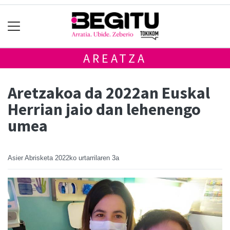
AREATZA
Aretzakoa da 2022an Euskal
Herrian jaio dan lehenengo
umea
Asier Abrisketa
2022ko urtarrilaren 3a