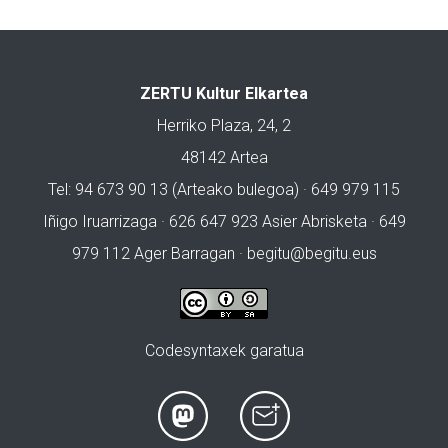
ZERTU Kultur Elkartea
Herriko Plaza, 24, 2
48142 Artea
Tel: 94 673 90 13 (Arteako bulegoa) · 649 979 115
Iñigo Iruarrizaga · 626 647 923 Asier Abrisketa · 649
979 112 Ager Barragan ·
begitu@begitu.eus
Codesyntaxek garatua