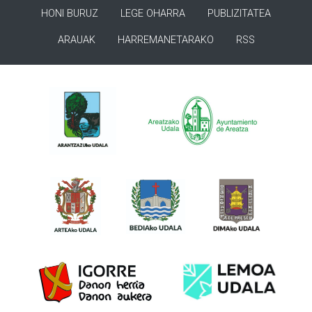
HONI BURUZ
LEGE OHARRA
PUBLIZITATEA
ARAUAK
HARREMANETARAKO
RSS