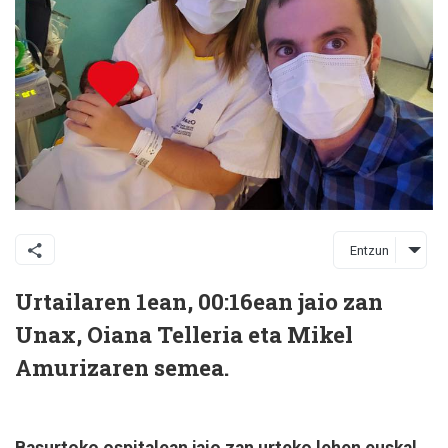
Entzun
Urtailaren 1ean, 00:16ean jaio zan
Unax, Oiana Telleria eta Mikel
Amurizaren semea.
Basurtoko ospitalean jaio zan urteko lehen euskal