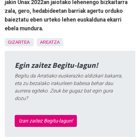
jakin Unax 2022an jaiotako lehenengo bizkaitarra
zala, gero, hedabideetan barriak agertu orduko
baieztatu eben urteko lehen euskalduna ekarri
ebela mundura.
GIZARTEA
AREATZA
Egin zaitez Begitu-lagun!
Begitu da Arratiako euskerazko aldizkari bakarra,
eta zu bezalako irakurleen babesa behar dau
aurrera egiteko. Zeuk be gugaz bat egin gura
dozu?
Izan zaitez Begitu-lagun!