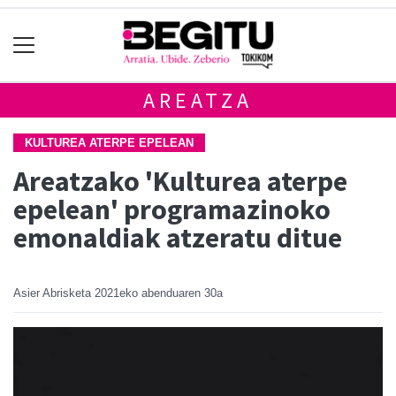
AREATZA
KULTUREA ATERPE EPELEAN
Areatzako 'Kulturea aterpe
epelean' programazinoko
emonaldiak atzeratu ditue
Asier Abrisketa
2021eko abenduaren 30a