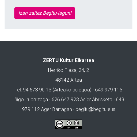
Izan zaitez Begitu-lagun!
ZERTU Kultur Elkartea
Herriko Plaza, 24, 2
48142 Artea
Tel: 94 673 90 13 (Arteako bulegoa) · 649 979 115
Iñigo Iruarrizaga · 626 647 923 Asier Abrisketa · 649
979 112 Ager Barragan ·
begitu@begitu.eus