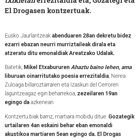
txikietan
errezitaldia eta, Gozategi eta
El Drogasen kontzertuak.
Eusko Jaurlaritzeak
abenduaren 28an dekretu bidez
ezarri ebazan neurri murriztaileak dirala eta
atzeratu ditu emonaldiak Areatzako Udalak.
Batetik,
Mikel Etxabururen
Ahaztu baino lehen, ama
liburuan oinarritutako poesia errezitaldia
, Nerea
Zuloaga billaroztarraren eta Izaskun del Cerroren
laguntzeagaz egin beharrekoa,
zezeilaren 19an
egingo da
azkenean.
Kontzertu biak barriz, martiara mobidu ditue.
Gozategik
urtailaren 4an eskaini behar eban emonaldi
akustikoa martiaren 5ean egingo da. El Drogas