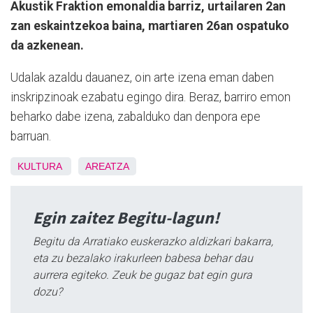
Akustik Fraktion emonaldia barriz, urtailaren 2an
zan eskaintzekoa baina, martiaren 26an ospatuko
da azkenean.
Udalak azaldu dauanez, oin arte izena eman daben
inskripzinoak ezabatu egingo dira. Beraz, barriro emon
beharko dabe izena, zabalduko dan denpora epe
barruan.
KULTURA
AREATZA
Egin zaitez Begitu-lagun!
Begitu da Arratiako euskerazko aldizkari bakarra,
eta zu bezalako irakurleen babesa behar dau
aurrera egiteko. Zeuk be gugaz bat egin gura
dozu?