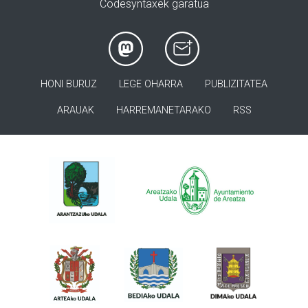
Codesyntaxek garatua
HONI BURUZ
LEGE OHARRA
PUBLIZITATEA
ARAUAK
HARREMANETARAKO
RSS