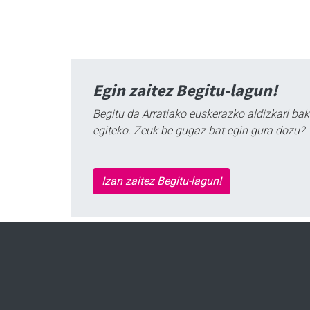
Egin zaitez Begitu-lagun!
Begitu da Arratiako euskerazko aldizkari bak
egiteko. Zeuk be gugaz bat egin gura dozu?
Izan zaitez Begitu-lagun!