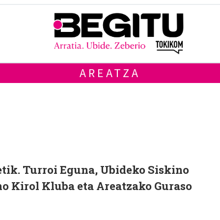
AREATZA
etik. Turroi Eguna, Ubideko Siskino
o Kirol Kluba eta Areatzako Guraso