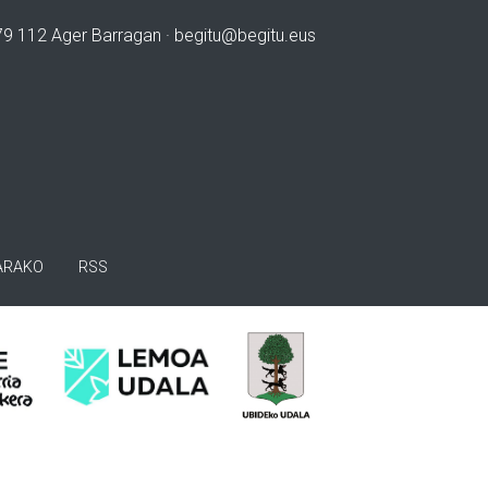
979 112 Ager Barragan ·
begitu@begitu.eus
ARAKO
RSS