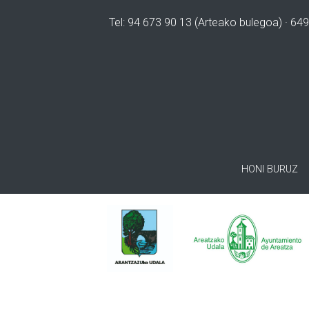
Tel: 94 673 90 13 (Arteako bulegoa) · 649
HONI BURUZ