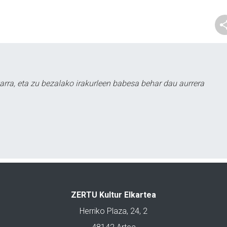
arra, eta zu bezalako irakurleen babesa behar dau aurrera
ZERTU Kultur Elkartea
Herriko Plaza, 24, 2