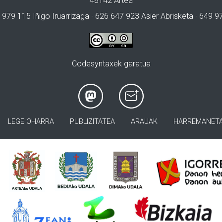
48142 Artea
 979 115 Iñigo Iruarrizaga · 626 647 923 Asier Abrisketa · 649 
Codesyntaxek garatua
LEGE OHARRA
PUBLIZITATEA
ARAUAK
HARREMANET