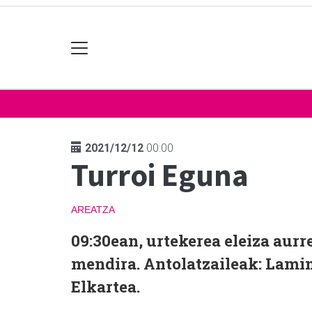
2021/12/12
00:00
Turroi Eguna
AREATZA
09:30ean, urtekerea eleiza aurr
mendira. Antolatzaileak: Lamin
Elkartea.