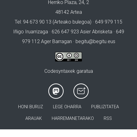
Herriko Plaza, 24, 2
48142 Artea
Tel: 94 673 90 13 (Arteako bulegoa) · 649 979 115
Iñigo Iruarrizaga · 626 647 923 Asier Abrisketa · 649
979 112 Ager Barragan ·
begitu@begitu.eus
Codesyntaxek garatua
HONI BURUZ
LEGE OHARRA
PUBLIZITATEA
ARAUAK
HARREMANETARAKO
RSS