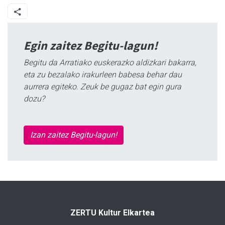
Egin zaitez Begitu-lagun!
Begitu da Arratiako euskerazko aldizkari bakarra,
eta zu bezalako irakurleen babesa behar dau
aurrera egiteko. Zeuk be gugaz bat egin gura
dozu?
Izan zaitez Begitu-lagun!
ZERTU Kultur Elkartea