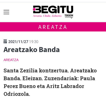
AREATZA
2021/11/27
19:30
Areatzako Banda
AREATZA
Santa Zezilia kontzertua. Areatzako
Banda. Eleizan. Zuzendariak: Paula
Perez Bueno eta Aritz Labrador
Odriozola.