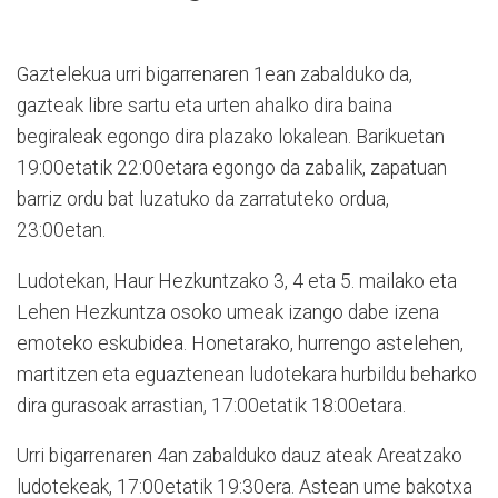
Gaztelekua urri bigarrenaren 1ean zabalduko da,
gazteak libre sartu eta urten ahalko dira baina
begiraleak egongo dira plazako lokalean. Barikuetan
19:00etatik 22:00etara egongo da zabalik, zapatuan
barriz ordu bat luzatuko da zarratuteko ordua,
23:00etan.
Ludotekan, Haur Hezkuntzako 3, 4 eta 5. mailako eta
Lehen Hezkuntza osoko umeak izango dabe izena
emoteko eskubidea. Honetarako, hurrengo astelehen,
martitzen eta eguaztenean ludotekara hurbildu beharko
dira gurasoak arrastian, 17:00etatik 18:00etara.
Urri bigarrenaren 4an zabalduko dauz ateak Areatzako
ludotekeak, 17:00etatik 19:30era. Astean ume bakotxa