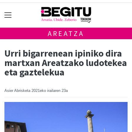
AREATZA
Urri bigarrenean ipiniko dira
martxan Areatzako ludotekea
eta gaztelekua
Asier Abrisketa
2021eko irailaren 23a