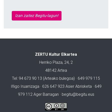
Izan zaitez Begitu-lagun!
ZERTU Kultur Elkartea
Herriko Plaza, 24, 2
48142 Artea
Tel: 94 673 90 13 (Arteako bulegoa) · 649 979 115
Iñigo Iruarrizaga · 626 647 923 Asier Abrisketa · 649
979 112 Ager Barragan ·
begitu@begitu.eus