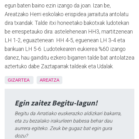
egun baten baino ezin izango da joan. Izan be,
Areatzako Herri eskolako erispidea jarraituta antolatu
dira txandak. Talde itxi honeetako bakotxak ludotekan
be errespetauko dira: astelehenean HH3, martitzenean
LH 1-2, eguaztenean HH 4-5, eguenean LH 3-4 eta
barikuan LH 5-6. Ludotekearen eukierea %60 izango
danez, hau gainditu ezkero bigarren talde bat antolatzea
aztertuko dabe Zaztaparrak taldeak eta Udalak.
GIZARTEA
AREATZA
Egin zaitez Begitu-lagun!
Begitu da Arratiako euskerazko aldizkari bakarra,
eta zu bezalako irakurleen babesa behar dau
aurrera egiteko. Zeuk be gugaz bat egin gura
dozu?