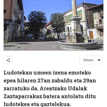
Entzun
Ludotekan umeen izena emoteko
epea hilaren 27an zabaldu eta 29an
zarratuko da. Areatzako Udalak
Zaztaparrakaz batera antolatu ditu
ludotekea eta gaztelekua.