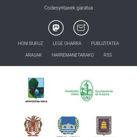
Codesyntaxek garatua
HONI BURUZ
LEGE OHARRA
PUBLIZITATEA
ARAUAK
HARREMANETARAKO
RSS