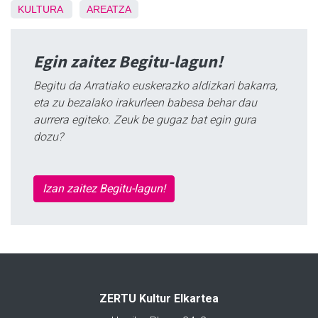
KULTURA
AREATZA
Egin zaitez Begitu-lagun!
Begitu da Arratiako euskerazko aldizkari bakarra,
eta zu bezalako irakurleen babesa behar dau
aurrera egiteko. Zeuk be gugaz bat egin gura
dozu?
Izan zaitez Begitu-lagun!
ZERTU Kultur Elkartea