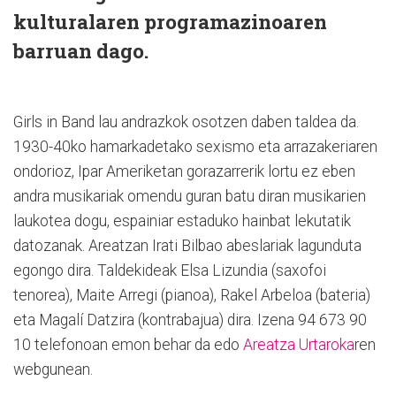
kulturalaren programazinoaren
barruan dago.
Girls in Band lau andrazkok osotzen daben taldea da.
1930-40ko hamarkadetako sexismo eta arrazakeriaren
ondorioz, Ipar Ameriketan gorazarrerik lortu ez eben
andra musikariak omendu guran batu diran musikarien
laukotea dogu, espainiar estaduko hainbat lekutatik
datozanak. Areatzan Irati Bilbao abeslariak lagunduta
egongo dira. Taldekideak Elsa Lizundia (saxofoi
tenorea), Maite Arregi (pianoa), Rakel Arbeloa (bateria)
eta Magalí Datzira (kontrabajua) dira.
Izena 94 673 90
10 telefonoan emon behar da edo
Areatza Urtaroka
ren
webgunean.