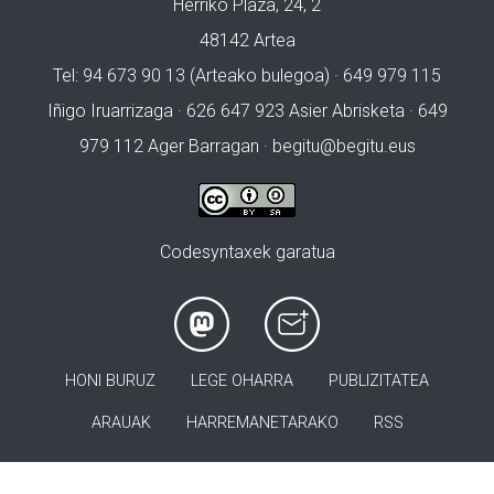
Herriko Plaza, 24, 2
48142 Artea
Tel: 94 673 90 13 (Arteako bulegoa) · 649 979 115
Iñigo Iruarrizaga · 626 647 923 Asier Abrisketa · 649
979 112 Ager Barragan ·
begitu@begitu.eus
Codesyntaxek garatua
HONI BURUZ
LEGE OHARRA
PUBLIZITATEA
ARAUAK
HARREMANETARAKO
RSS