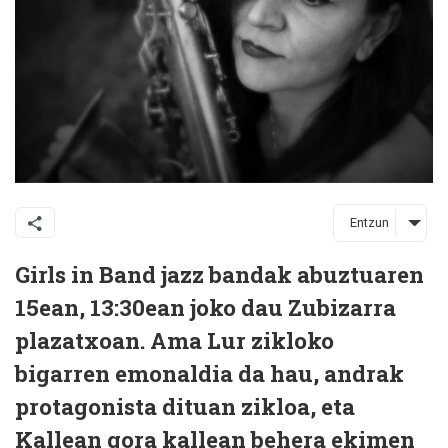
Entzun
Girls in Band jazz bandak abuztuaren
15ean, 13:30ean joko dau Zubizarra
plazatxoan. Ama Lur zikloko
bigarren emonaldia da hau, andrak
protagonista dituan zikloa, eta
Kallean gora kallean behera ekimen