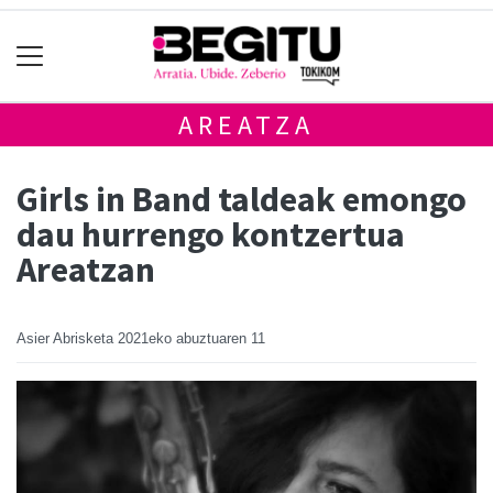
AREATZA
Girls in Band taldeak emongo
dau hurrengo kontzertua
Areatzan
Asier Abrisketa
2021eko abuztuaren 11