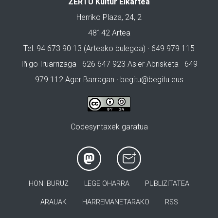
ZERTU Kultur Elkartea
Herriko Plaza, 24, 2
48142 Artea
Tel: 94 673 90 13 (Arteako bulegoa) · 649 979 115
Iñigo Iruarrizaga · 626 647 923 Asier Abrisketa · 649
979 112 Ager Barragan ·
begitu@begitu.eus
Codesyntaxek garatua
HONI BURUZ
LEGE OHARRA
PUBLIZITATEA
ARAUAK
HARREMANETARAKO
RSS