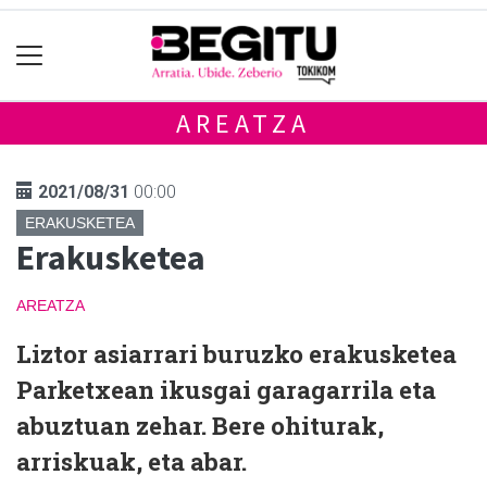
AREATZA
2021/08/31
00:00
ERAKUSKETEA
Erakusketea
AREATZA
Liztor asiarrari buruzko erakusketea
Parketxean ikusgai garagarrila eta
abuztuan zehar. Bere ohiturak,
arriskuak, eta abar.