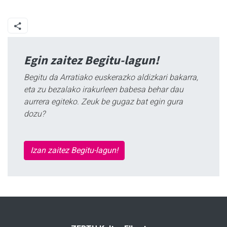
Egin zaitez Begitu-lagun!
Begitu da Arratiako euskerazko aldizkari bakarra,
eta zu bezalako irakurleen babesa behar dau
aurrera egiteko. Zeuk be gugaz bat egin gura
dozu?
Izan zaitez Begitu-lagun!