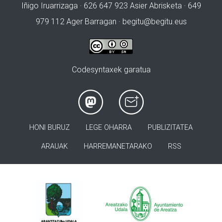
Iñigo Iruarrizaga · 626 647 923 Asier Abrisketa · 649
979 112 Ager Barragan ·
begitu@begitu.eus
Codesyntaxek garatua
HONI BURUZ
LEGE OHARRA
PUBLIZITATEA
ARAUAK
HARREMANETARAKO
RSS