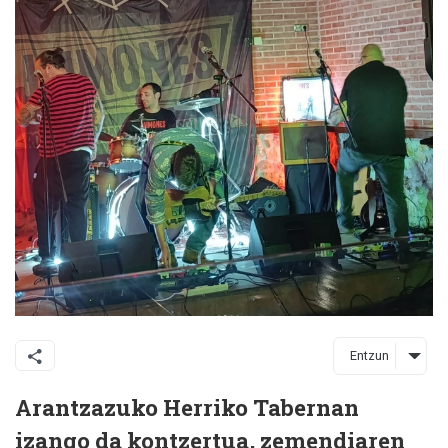
Entzun
Arantzazuko Herriko Tabernan
izango da kontzertua, zemendiaren