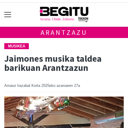
ARANTZAZU
MUSIKEA
Jaimones musika taldea
barikuan Arantzazun
Amaiur Irazabal Korta
2025eko azaroaren 27a