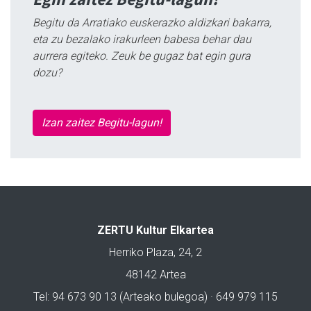
Begitu da Arratiako euskerazko aldizkari bakarra,
eta zu bezalako irakurleen babesa behar dau
aurrera egiteko. Zeuk be gugaz bat egin gura
dozu?
Izan zaitez Begitu-lagun!
ZERTU Kultur Elkartea
Herriko Plaza, 24, 2
48142 Artea
Tel: 94 673 90 13 (Arteako bulegoa) · 649 979 115