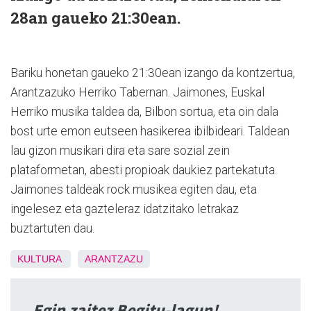
28an gaueko 21:30ean.
Bariku honetan gaueko 21:30ean izango da kontzertua,
Arantzazuko Herriko Tabernan. Jaimones, Euskal
Herriko musika taldea da, Bilbon sortua, eta oin dala
bost urte emon eutseen hasikerea ibilbideari. Taldean
lau gizon musikari dira eta sare sozial zein
plataformetan, abesti propioak daukiez partekatuta.
Jaimones taldeak rock musikea egiten dau, eta
ingelesez eta gazteleraz idatzitako letrakaz
buztartuten dau.
KULTURA
ARANTZAZU
Egin zaitez Begitu-lagun!