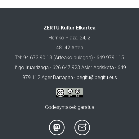
ZERTU Kultur Elkartea
Herriko Plaza, 24, 2
48142 Artea
Tel: 94 673 90 13 (Arteako bulegoa) · 649 979 115
Iñigo Iruarrizaga · 626 647 923 Asier Abrisketa · 649
979 112 Ager Barragan ·
begitu@begitu.eus
Codesyntaxek garatua