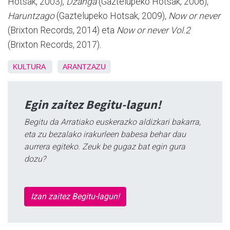
Hotsak, 2003),
Dzanga
(Gaztelupeko Hotsak, 2006),
Haruntzago
(Gaztelupeko Hotsak, 2009),
Now or never
(Brixton Records, 2014) eta
Now or never Vol.2
(Brixton Records, 2017).
KULTURA
ARANTZAZU
Egin zaitez Begitu-lagun!
Begitu da Arratiako euskerazko aldizkari bakarra,
eta zu bezalako irakurleen babesa behar dau
aurrera egiteko. Zeuk be gugaz bat egin gura
dozu?
Izan zaitez Begitu-lagun!