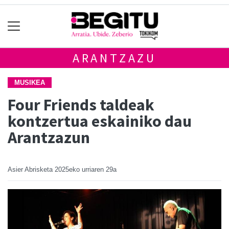
ARANTZAZU
MUSIKEA
Four Friends taldeak
kontzertua eskainiko dau
Arantzazun
Asier Abrisketa
2025eko urriaren 29a