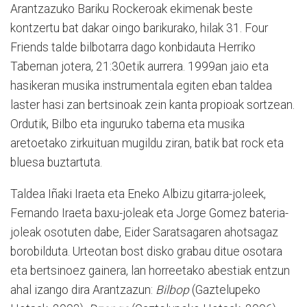
Arantzazuko Bariku Rockeroak ekimenak beste
kontzertu bat dakar oingo barikurako, hilak 31. Four
Friends talde bilbotarra dago konbidauta Herriko
Tabernan jotera, 21:30etik aurrera. 1999an jaio eta
hasikeran musika instrumentala egiten eban taldea
laster hasi zan bertsinoak zein kanta propioak sortzean.
Ordutik, Bilbo eta inguruko taberna eta musika
aretoetako zirkuituan mugildu ziran, batik bat rock eta
bluesa buztartuta.
Taldea Iñaki Iraeta eta Eneko Albizu gitarra-joleek,
Fernando Iraeta baxu-joleak eta Jorge Gomez bateria-
joleak osotuten dabe, Eider Saratsagaren ahotsagaz
borobilduta. Urteotan bost disko grabau ditue osotara
eta bertsinoez gainera, lan horreetako abestiak entzun
ahal izango dira Arantzazun:
Bilbop
(Gaztelupeko