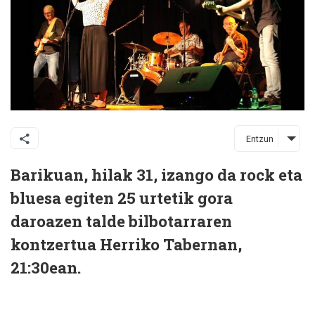
Entzun
Barikuan, hilak 31, izango da rock eta
bluesa egiten 25 urtetik gora
daroazen talde bilbotarraren
kontzertua Herriko Tabernan,
21:30ean.