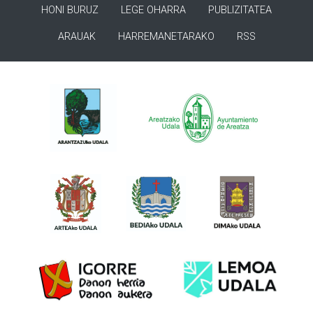
HONI BURUZ
LEGE OHARRA
PUBLIZITATEA
ARAUAK
HARREMANETARAKO
RSS