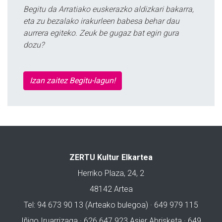
Begitu da Arratiako euskerazko aldizkari bakarra,
eta zu bezalako irakurleen babesa behar dau
aurrera egiteko. Zeuk be gugaz bat egin gura
dozu?
Izan zaitez Begitu-lagun!
ZERTU Kultur Elkartea
Herriko Plaza, 24, 2
48142 Artea
Tel: 94 673 90 13 (Arteako bulegoa) · 649 979 115
Iñigo Iruarrizaga · 626 647 923 Asier Abrisketa · 649