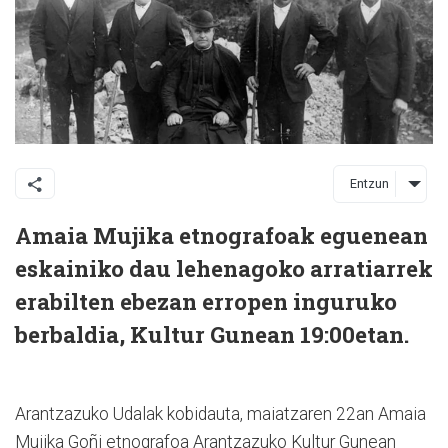
Entzun
Amaia Mujika etnografoak eguenean
eskainiko dau lehenagoko arratiarrek
erabilten ebezan erropen inguruko
berbaldia, Kultur Gunean 19:00etan.
Arantzazuko Udalak kobidauta, maiatzaren 22an Amaia
Mujika Goñi etnografoa Arantzazuko Kultur Gunean