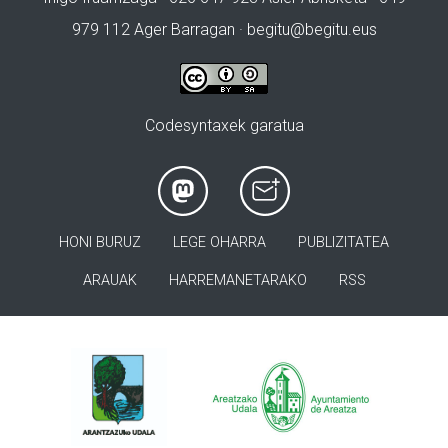
979 112 Ager Barragan ·
begitu@begitu.eus
Codesyntaxek garatua
HONI BURUZ
LEGE OHARRA
PUBLIZITATEA
ARAUAK
HARREMANETARAKO
RSS