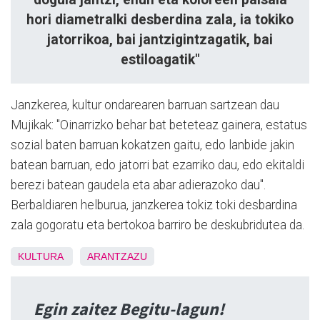
hori diametralki desberdina zala, ia tokiko
jatorrikoa, bai jantzigintzagatik, bai
estiloagatik"
Janzkerea, kultur ondarearen barruan sartzean dau
Mujikak: "Oinarrizko behar bat beteteaz gainera, estatus
sozial baten barruan kokatzen gaitu, edo lanbide jakin
batean barruan, edo jatorri bat ezarriko dau, edo ekitaldi
berezi batean gaudela eta abar adierazoko dau".
Berbaldiaren helburua, janzkerea tokiz toki desbardina
zala gogoratu eta bertokoa barriro be deskubridutea da.
KULTURA
ARANTZAZU
Egin zaitez Begitu-lagun!