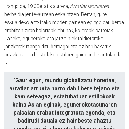
izango da, 19:00etatik aurrera,
Arratiar janzkerea
berbaldia jente-aurrean eskaintzen. Bertan, gure
eskualdeko antxinako moden gainean egingo dau berba:
erabilten ziran balorioak, ehunak, koloreak, patroiak...
Laneko, eguneroko eta jai zein ekitaldietarako
janzkerak izango ditu berbagai eta ez hori bakarrik,
orrazkera eta bestelako estiloen gainean be arituko da-
ta.
"Gaur egun, mundu globalizatu honetan,
arratiar arrunta harro dabil bere tejano eta
kamiseteagaz, estatubatuar estilokoak
baina Asian eginak, egunerokotasunaren
paisaian erabat integratuta egonda, eta
badirudi dauala ez hainbeste ahaztu
dogula jantzi, ehun eta koloreen paisaia