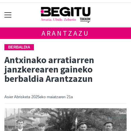
ARANTZAZU
BERBALDIA
Antxinako arratiarren
janzkerearen gaineko
berbaldia Arantzazun
Asier Abrisketa
2025eko maiatzaren 21a