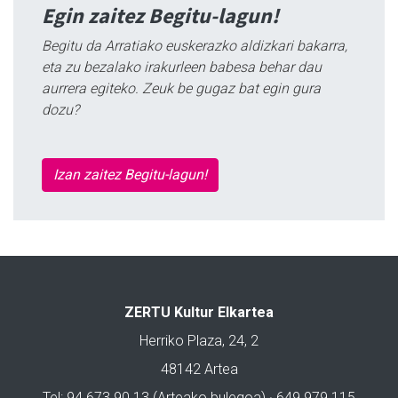
Egin zaitez Begitu-lagun!
Begitu da Arratiako euskerazko aldizkari bakarra,
eta zu bezalako irakurleen babesa behar dau
aurrera egiteko. Zeuk be gugaz bat egin gura
dozu?
Izan zaitez Begitu-lagun!
ZERTU Kultur Elkartea
Herriko Plaza, 24, 2
48142 Artea
Tel: 94 673 90 13 (Arteako bulegoa) · 649 979 115