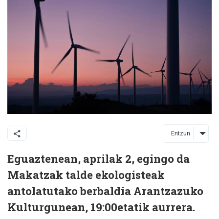
Entzun
Eguaztenean, aprilak 2, egingo da
Makatzak talde ekologisteak
antolatutako berbaldia Arantzazuko
Kulturgunean, 19:00etatik aurrera.