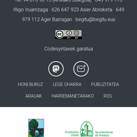
Iñigo Iruarrizaga · 626 647 923 Asier Abrisketa · 649
979 112 Ager Barragan ·
begitu@begitu.eus
Codesyntaxek garatua
HONI BURUZ
LEGE OHARRA
PUBLIZITATEA
ARAUAK
HARREMANETARAKO
RSS