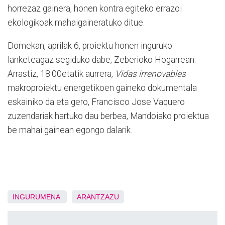
horrezaz gainera, honen kontra egiteko errazoi
ekologikoak mahaigaineratuko ditue.
Domekan, aprilak 6, proiektu honen inguruko
lanketeagaz segiduko dabe, Zeberioko Hogarrean.
Arrastiz, 18:00etatik aurrera,
Vidas irrenovables
makroproiektu energetikoen gaineko dokumentala
eskainiko da eta gero, Francisco Jose Vaquero
zuzendariak hartuko dau berbea, Mandoiako proiektua
be mahai gainean egongo dalarik.
INGURUMENA
ARANTZAZU