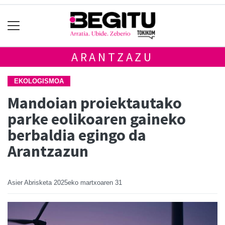
ARANTZAZU
EKOLOGISMOA
Mandoian proiektautako
parke eolikoaren gaineko
berbaldia egingo da
Arantzazun
Asier Abrisketa
2025eko martxoaren 31