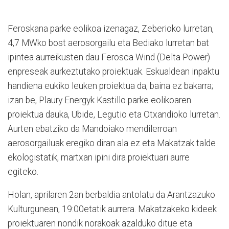
Feroskana parke eolikoa izenagaz, Zeberioko lurretan,
4,7 MWko bost aerosorgailu eta Bediako lurretan bat
ipintea aurreikusten dau Ferosca Wind (Delta Power)
enpreseak aurkeztutako proiektuak. Eskualdean inpaktu
handiena eukiko leuken proiektua da, baina ez bakarra;
izan be, Plaury Energyk Kastillo parke eolikoaren
proiektua dauka, Ubide, Legutio eta Otxandioko lurretan.
Aurten ebatziko da Mandoiako mendilerroan
aerosorgailuak eregiko diran ala ez eta Makatzak talde
ekologistatik, martxan ipini dira proiektuari aurre
egiteko.
Holan, aprilaren 2an berbaldia antolatu da Arantzazuko
Kulturgunean, 19:00etatik aurrera. Makatzakeko kideek
proiektuaren nondik norakoak azalduko ditue eta