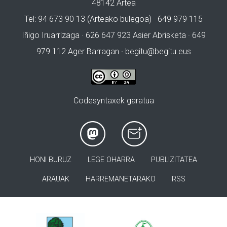
48142 Artea
Tel: 94 673 90 13 (Arteako bulegoa) · 649 979 115
Iñigo Iruarrizaga · 626 647 923 Asier Abrisketa · 649
979 112 Ager Barragan ·
begitu@begitu.eus
Codesyntaxek garatua
HONI BURUZ
LEGE OHARRA
PUBLIZITATEA
ARAUAK
HARREMANETARAKO
RSS