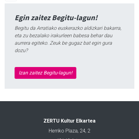
Egin zaitez Begitu-lagun!
Begitu da Arratiako euskerazko aldizkari bakarra,
eta zu bezalako irakurleen babesa behar dau
aurrera egiteko. Zeuk be gugaz bat egin gura
dozu?
Izan zaitez Begitu-lagun!
ZERTU Kultur Elkartea
Herriko Plaza, 24, 2