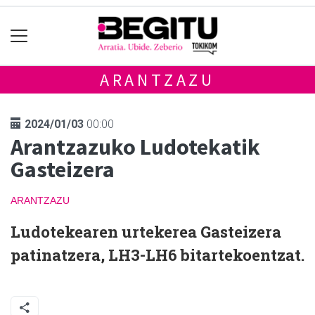
ARANTZAZU
2024/01/03
00:00
Arantzazuko Ludotekatik
Gasteizera
ARANTZAZU
Ludotekearen urtekerea Gasteizera
patinatzera, LH3-LH6 bitartekoentzat.