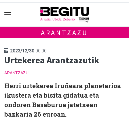
ARANTZAZU
2023/12/30
00:00
Urtekerea Arantzazutik
ARANTZAZU
Herri urtekerea Iruñeara planetarioa
ikustera eta bisita gidatua eta
ondoren Basaburua jatetxean
bazkaria 26 euroan.