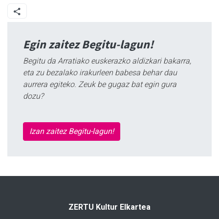
Egin zaitez Begitu-lagun!
Begitu da Arratiako euskerazko aldizkari bakarra,
eta zu bezalako irakurleen babesa behar dau
aurrera egiteko. Zeuk be gugaz bat egin gura
dozu?
Izan zaitez Begitu-lagun!
ZERTU Kultur Elkartea