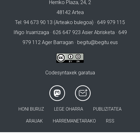
Herriko Plaza, 24, 2
48142 Artea
Tel: 94 673 90 13 (Arteako bulegoa) · 649 979 115
Iñigo Iruarrizaga · 626 647 923 Asier Abrisketa · 649
979 112 Ager Barragan ·
begitu@begitu.eus
Codesyntaxek garatua
HONI BURUZ
LEGE OHARRA
PUBLIZITATEA
ARAUAK
HARREMANETARAKO
RSS