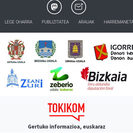
LEGE OHARRA
PUBLIZITATEA
ARAUAK
HARREMANET
Gertuko informazioa, euskaraz