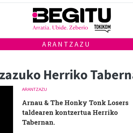
ARANTZAZU
zazuko Herriko Taber
ARANTZAZU
Arnau & The Honky Tonk Losers
taldearen kontzertua Herriko
Tabernan.