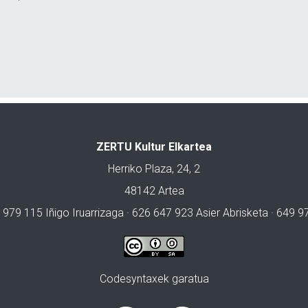
ZERTU Kultur Elkartea
Herriko Plaza, 24, 2
48142 Artea
 979 115 Iñigo Iruarrizaga · 626 647 923 Asier Abrisketa · 649 
Codesyntaxek garatua