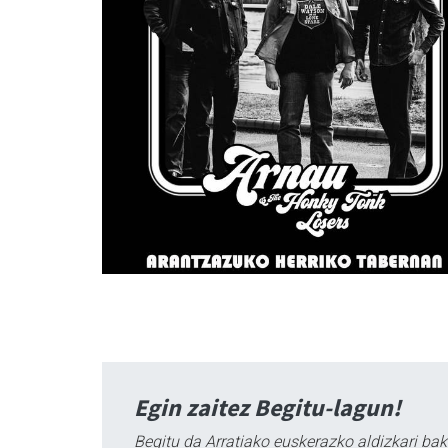
Egin zaitez Begitu-lagun!
Begitu da Arratiako euskerazko aldizkari bak