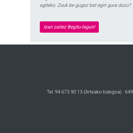
egiteko. Zeuk be gugaz bat egin gura dozu?
Izan zaitez Begitu-lagun!
Tel: 94 673 90 13 (Arteako bulegoa) · 649