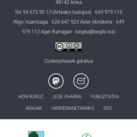
48142 Artea
Tel: 94 673 90 13 (Arteako bulegoa) · 649 979 115
Iñigo Iruarrizaga · 626 647 923 Asier Abrisketa · 649
979 112 Ager Barragan ·
begitu@begitu.eus
Codesyntaxek garatua
HONI BURUZ
LEGE OHARRA
PUBLIZITATEA
ARAUAK
HARREMANETARAKO
RSS