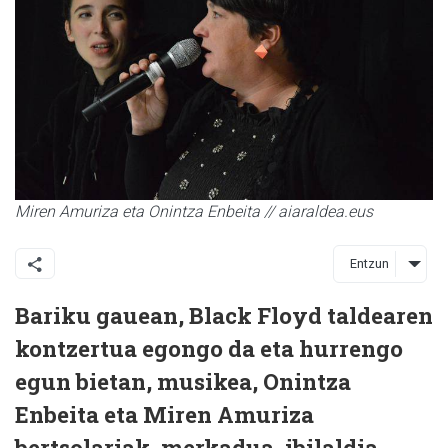
Miren Amuriza eta Onintza Enbeita // aiaraldea.eus
Entzun
Bariku gauean, Black Floyd taldearen
kontzertua egongo da eta hurrengo
egun bietan, musikea, Onintza
Enbeita eta Miren Amuriza
bertsolariak, merkadua, ibilaldia...