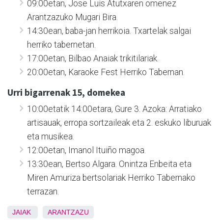
09:00etan, Jose Luis Atutxaren omenez
Arantzazuko Mugari Bira.
14:30ean, baba-jan herrikoia. Txartelak salgai
herriko tabernetan.
17:00etan, Bilbao Anaiak trikitilariak.
20:00etan, Karaoke Fest Herriko Tabernan.
Urri bigarrenak 15, domekea
10:00etatik 14:00etara, Gure 3. Azoka: Arratiako
artisauak, erropa sortzaileak eta 2. eskuko liburuak
eta musikea.
12:00etan, Imanol Ituiño magoa.
13:30ean, Bertso Algara. Onintza Enbeita eta
Miren Amuriza bertsolariak Herriko Tabernako
terrazan.
JAIAK
ARANTZAZU