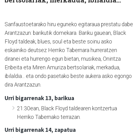
Sanfaustoetarako hiru eguneko egitaraua prestatu dabe
Arantzazun: barikutik domekara. Bariku gauean, Black
Floyd taldeak, blues, soul eta beste soinu asko
eskainiko deutsez Herriko Tabernara hurreratzen
diranei eta hurrengo egun bietan, musikea, Onintza
Enbeita eta Miren Amuriza bertsolariak, merkadua,
ibilaldia... eta ondo pasetako beste aukera asko egongo
dira Arantzazun.
Urri bigarrenak 13, barikua
21:30ean, Black Floyd taldearen kontzertua
Herriko Tabernako terrazan.
Urri bigarrenak 14, zapatua