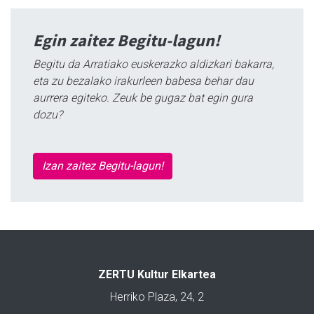
Egin zaitez Begitu-lagun!
Begitu da Arratiako euskerazko aldizkari bakarra,
eta zu bezalako irakurleen babesa behar dau
aurrera egiteko. Zeuk be gugaz bat egin gura
dozu?
Izan zaitez Begitu-lagun!
ZERTU Kultur Elkartea
Herriko Plaza, 24, 2