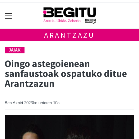
ARANTZAZU
JAIAK
Oingo astegoienean
sanfaustoak ospatuko ditue
Arantzazun
Bea Azpiri
2023ko urriaren 10a