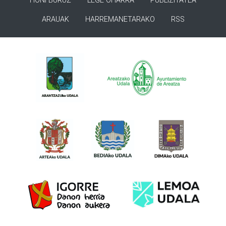
HONI BURUZ
LEGE OHARRA
PUBLIZITATEA
ARAUAK
HARREMANETARAKO
RSS