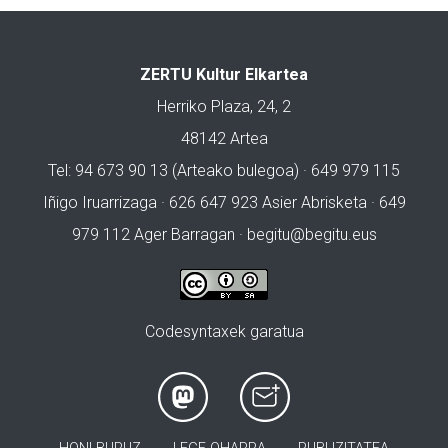
ZERTU Kultur Elkartea
Herriko Plaza, 24, 2
48142 Artea
Tel: 94 673 90 13 (Arteako bulegoa) · 649 979 115
Iñigo Iruarrizaga · 626 647 923 Asier Abrisketa · 649
979 112 Ager Barragan ·
begitu@begitu.eus
Codesyntaxek garatua