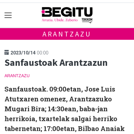
ARANTZAZU
2023/10/14
00:00
Sanfaustoak Arantzazun
ARANTZAZU
Sanfaustoak. 09:00etan, Jose Luis
Atutxaren omenez, Arantzazuko
Mugari Bira; 14:30ean, baba-jan
herrikoia, txartelak salgai herriko
tabernetan; 17:00etan, Bilbao Anaiak