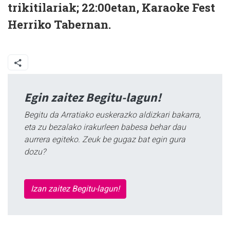
trikitilariak; 22:00etan, Karaoke Fest
Herriko Tabernan.
Egin zaitez Begitu-lagun!
Begitu da Arratiako euskerazko aldizkari bakarra,
eta zu bezalako irakurleen babesa behar dau
aurrera egiteko. Zeuk be gugaz bat egin gura
dozu?
Izan zaitez Begitu-lagun!