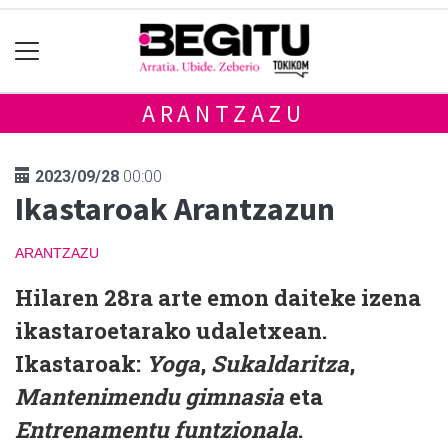
ARANTZAZU
2023/09/28
00:00
Ikastaroak Arantzazun
ARANTZAZU
Hilaren 28ra arte emon daiteke izena
ikastaroetarako udaletxean.
Ikastaroak:
Yoga
,
Sukaldaritza
,
Mantenimendu gimnasia
eta
Entrenamentu funtzionala
.