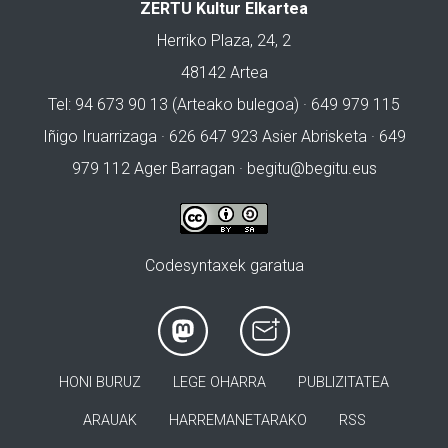
ZERTU Kultur Elkartea
Herriko Plaza, 24, 2
48142 Artea
Tel: 94 673 90 13 (Arteako bulegoa) · 649 979 115
Iñigo Iruarrizaga · 626 647 923 Asier Abrisketa · 649
979 112 Ager Barragan ·
begitu@begitu.eus
Codesyntaxek garatua
HONI BURUZ
LEGE OHARRA
PUBLIZITATEA
ARAUAK
HARREMANETARAKO
RSS