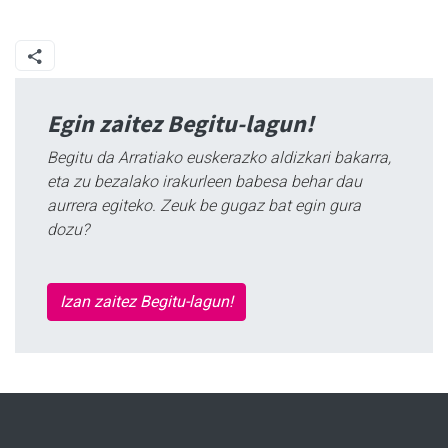
Egin zaitez Begitu-lagun!
Begitu da Arratiako euskerazko aldizkari bakarra,
eta zu bezalako irakurleen babesa behar dau
aurrera egiteko. Zeuk be gugaz bat egin gura
dozu?
Izan zaitez Begitu-lagun!