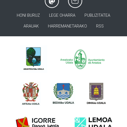
HONI BURUZ
LEGE OHARRA
PUBLIZITATEA
ARAUAK
HARREMANETARAKO
RSS