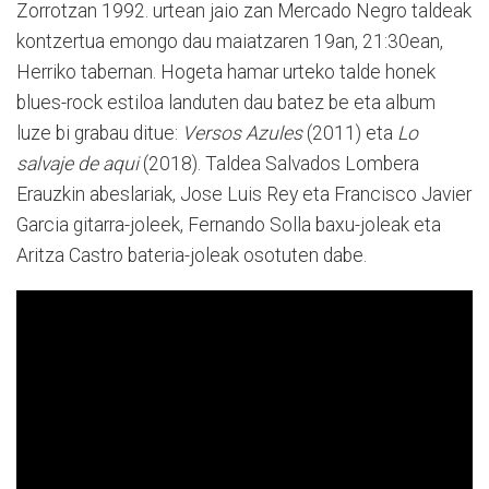
Zorrotzan 1992. urtean jaio zan Mercado Negro taldeak
kontzertua emongo dau maiatzaren 19an, 21:30ean,
Herriko tabernan. Hogeta hamar urteko talde honek
blues-rock estiloa landuten dau batez be eta album
luze bi grabau ditue:
Versos Azules
(2011) eta
Lo
salvaje de aqui
(2018). Taldea Salvados Lombera
Erauzkin abeslariak, Jose Luis Rey eta Francisco Javier
Garcia gitarra-joleek, Fernando Solla baxu-joleak eta
Aritza Castro bateria-joleak osotuten dabe.