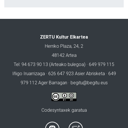
ZERTU Kultur Elkartea
Herriko Plaza, 24, 2
48142 Artea
Tel: 94 673 90 13 (Arteako bulegoa) · 649 979 115
Iñigo Iruarrizaga · 626 647 923 Asier Abrisketa · 649
979 112 Ager Barragan ·
begitu@begitu.eus
Codesyntaxek garatua