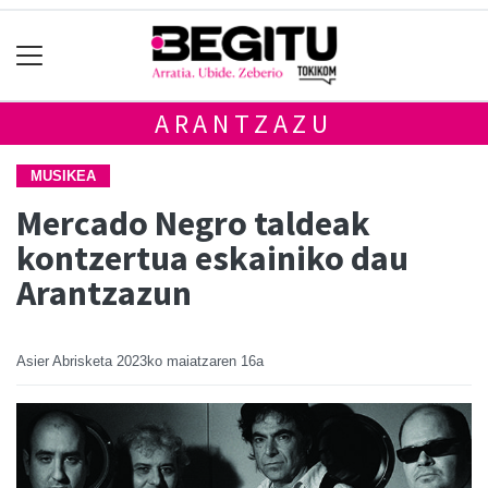
ARANTZAZU
MUSIKEA
Mercado Negro taldeak
kontzertua eskainiko dau
Arantzazun
Asier Abrisketa
2023ko maiatzaren 16a