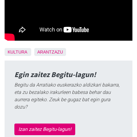
KULTURA
ARANTZAZU
Egin zaitez Begitu-lagun!
Begitu da Arratiako euskerazko aldizkari bakarra,
eta zu bezalako irakurleen babesa behar dau
aurrera egiteko. Zeuk be gugaz bat egin gura
dozu?
Izan zaitez Begitu-lagun!