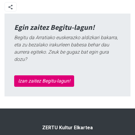
Egin zaitez Begitu-lagun!
Begitu da Arratiako euskerazko aldizkari bakarra,
eta zu bezalako irakurleen babesa behar dau
aurrera egiteko. Zeuk be gugaz bat egin gura
dozu?
Izan zaitez Begitu-lagun!
ZERTU Kultur Elkartea