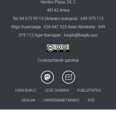
Herriko Plaza, 24, 2
48142 Artea
Tel: 94 673 90 13 (Arteako bulegoa) · 649 979 115
Iñigo Iruarrizaga · 626 647 923 Asier Abrisketa · 649
979 112 Ager Barragan ·
begitu@begitu.eus
Codesyntaxek garatua
HONI BURUZ
LEGE OHARRA
PUBLIZITATEA
ARAUAK
HARREMANETARAKO
RSS