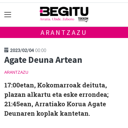
ARANTZAZU
2023/02/04
00:00
Agate Deuna Artean
ARANTZAZU
17:00etan, Kokomarroak deituta,
plazan alkartu eta eske errondea;
21:45ean, Arratiako Korua Agate
Deunaren koplak kantetan.