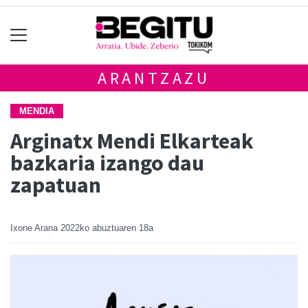
ARANTZAZU
MENDIA
Arginatx Mendi Elkarteak
bazkaria izango dau
zapatuan
Ixone Arana
2022ko abuztuaren 18a