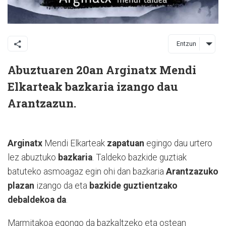
Entzun
Abuztuaren 20an Arginatx Mendi
Elkarteak bazkaria izango dau
Arantzazun.
Arginatx
Mendi Elkarteak
zapatuan
egingo dau urtero
lez abuztuko
bazkaria
. Taldeko bazkide guztiak
batuteko asmoagaz egin ohi dan bazkaria
Arantzazuko
plazan
izango da eta
bazkide guztientzako
debaldekoa da
.
Marmitakoa egongo da bazkaltzeko eta ostean