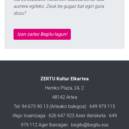
aurrera egiteko. Zeuk be gugaz bat egin gura
dozu?
Izan zaitez Begitu-lagun!
ZERTU Kultur Elkartea
Herriko Plaza, 24, 2
48142 Artea
Tel: 94 673 90 13 (Arteako bulegoa) · 649 979 115
Iñigo Iruarrizaga · 626 647 923 Asier Abrisketa · 649
979 112 Ager Barragan ·
begitu@begitu.eus