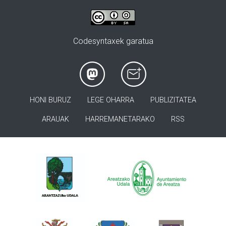
Codesyntaxek garatua
HONI BURUZ
LEGE OHARRA
PUBLIZITATEA
ARAUAK
HARREMANETARAKO
RSS