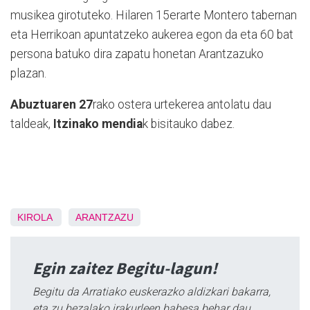
musikea girotuteko. Hilaren 15erarte Montero tabernan
eta Herrikoan apuntatzeko aukerea egon da eta 60 bat
persona batuko dira zapatu honetan Arantzazuko
plazan.
Abuztuaren 27
rako ostera urtekerea antolatu dau
taldeak,
Itzinako mendia
k bisitauko dabez.
KIROLA
ARANTZAZU
Egin zaitez Begitu-lagun!
Begitu da Arratiako euskerazko aldizkari bakarra,
eta zu bezalako irakurleen babesa behar dau