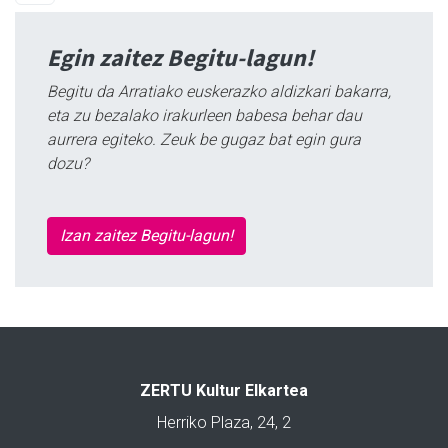
Egin zaitez Begitu-lagun!
Begitu da Arratiako euskerazko aldizkari bakarra,
eta zu bezalako irakurleen babesa behar dau
aurrera egiteko. Zeuk be gugaz bat egin gura
dozu?
Izan zaitez Begitu-lagun!
ZERTU Kultur Elkartea
Herriko Plaza, 24, 2