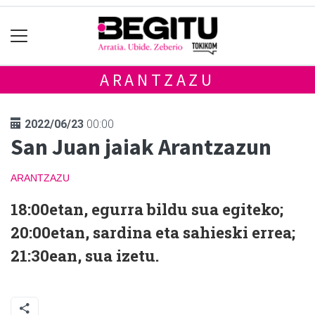
ARANTZAZU
2022/06/23
00:00
San Juan jaiak Arantzazun
ARANTZAZU
18:00etan, egurra bildu sua egiteko;
20:00etan, sardina eta sahieski errea;
21:30ean, sua izetu.