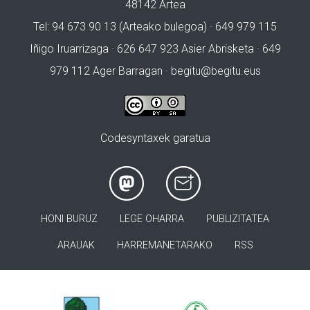
48142 Artea
Tel: 94 673 90 13 (Arteako bulegoa) · 649 979 115
Iñigo Iruarrizaga · 626 647 923 Asier Abrisketa · 649
979 112 Ager Barragan ·
begitu@begitu.eus
Codesyntaxek garatua
HONI BURUZ
LEGE OHARRA
PUBLIZITATEA
ARAUAK
HARREMANETARAKO
RSS