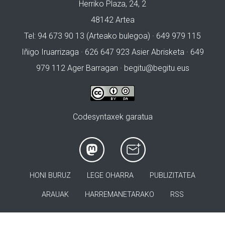
Herriko Plaza, 24, 2
48142 Artea
Tel: 94 673 90 13 (Arteako bulegoa) · 649 979 115
Iñigo Iruarrizaga · 626 647 923 Asier Abrisketa · 649
979 112 Ager Barragan ·
begitu@begitu.eus
Codesyntaxek garatua
HONI BURUZ
LEGE OHARRA
PUBLIZITATEA
ARAUAK
HARREMANETARAKO
RSS