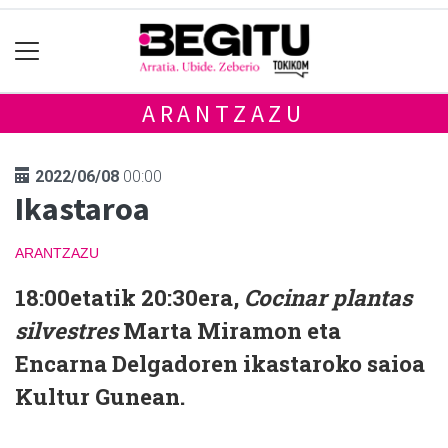
ARANTZAZU
2022/06/08
00:00
Ikastaroa
ARANTZAZU
18:00etatik 20:30era,
Cocinar plantas
silvestres
Marta Miramon eta
Encarna Delgadoren ikastaroko saioa
Kultur Gunean.