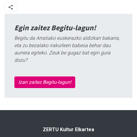
Egin zaitez Begitu-lagun!
Begitu da Arratiako euskerazko aldizkari bakarra,
eta zu bezalako irakurleen babesa behar dau
aurrera egiteko. Zeuk be gugaz bat egin gura
dozu?
Izan zaitez Begitu-lagun!
ZERTU Kultur Elkartea