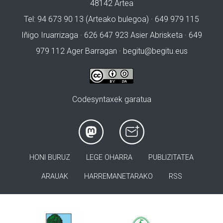
48142 Artea
Tel: 94 673 90 13 (Arteako bulegoa) · 649 979 115
Iñigo Iruarrizaga · 626 647 923 Asier Abrisketa · 649
979 112 Ager Barragan ·
begitu@begitu.eus
Codesyntaxek garatua
HONI BURUZ
LEGE OHARRA
PUBLIZITATEA
ARAUAK
HARREMANETARAKO
RSS