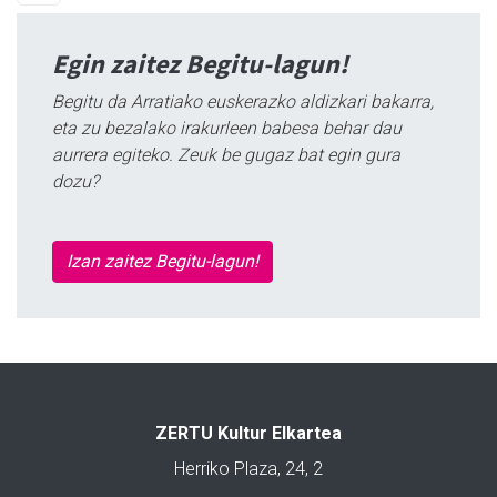
Egin zaitez Begitu-lagun!
Begitu da Arratiako euskerazko aldizkari bakarra,
eta zu bezalako irakurleen babesa behar dau
aurrera egiteko. Zeuk be gugaz bat egin gura
dozu?
Izan zaitez Begitu-lagun!
ZERTU Kultur Elkartea
Herriko Plaza, 24, 2