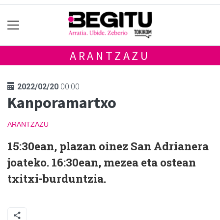
ARANTZAZU
2022/02/20
00:00
Kanporamartxo
ARANTZAZU
15:30ean, plazan oinez San Adrianera
joateko. 16:30ean, mezea eta ostean
txitxi-burduntzia.