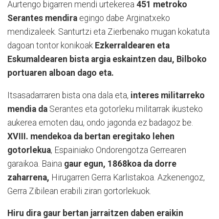
Aurtengo bigarren mendi urtekerea
451 metroko
Serantes mendira
egingo dabe Arginatxeko
mendizaleek. Santurtzi eta Zierbenako mugan kokatuta
dagoan tontor konikoak
Ezkerraldearen eta
Eskumaldearen bista argia eskaintzen dau, Bilboko
portuaren alboan dago eta.
Itsasadarraren bista ona dala eta,
interes militarreko
mendia da
Serantes eta gotorleku militarrak ikusteko
aukerea emoten dau, ondo jagonda ez badagoz be.
XVIII. mendekoa da bertan eregitako lehen
gotorlekua
, Espainiako Ondorengotza Gerrearen
garaikoa. Baina
gaur egun, 1868koa da dorre
zaharrena,
Hirugarren Gerra Karlistakoa. Azkenengoz,
Gerra Zibilean erabili ziran gortorlekuok.
Hiru dira gaur bertan jarraitzen daben eraikin