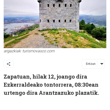
argazkiak: turismovasco.com
Entzun
Zapatuan, hilak 12, joango dira
Ezkerraldeako tontorrera, 08:30ean
urtengo dira Arantzazuko plazatik.