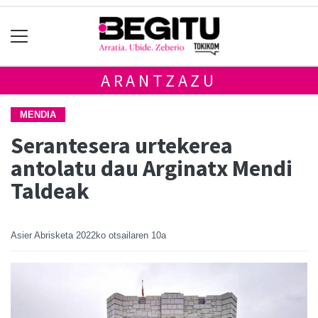
ARANTZAZU
MENDIA
Serantesera urtekerea
antolatu dau Arginatx Mendi
Taldeak
Asier Abrisketa
2022ko otsailaren 10a