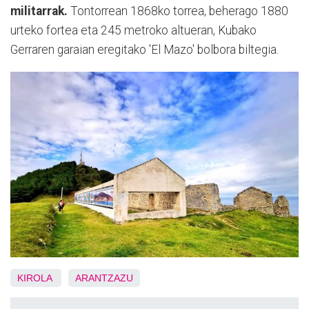
militarrak.
Tontorrean 1868ko torrea, beherago 1880
urteko fortea eta 245 metroko altueran, Kubako
Gerraren garaian eregitako 'El Mazo' bolbora biltegia.
KIROLA
ARANTZAZU