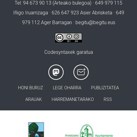
Tel: 94 673 90 13 (Arteako bulegoa) · 649 979 115
Iñigo Iruarrizaga · 626 647 923 Asier Abrisketa · 649
979 112 Ager Barragan ·
begitu@begitu.eus
Codesyntaxek garatua
HONI BURUZ
LEGE OHARRA
PUBLIZITATEA
ARAUAK
HARREMANETARAKO
RSS