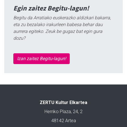
Egin zaitez Begitu-lagun!
Begitu da Arratiako euskerazko aldizkari bakarra,
eta zu bezalako irakurleen babesa behar dau
aurrera egiteko. Zeuk be gugaz bat egin gura
dozu?
Izan zaitez Begitu-lagun!
ZERTU Kultur Elkartea
Herriko Plaza, 24, 2
48142 Artea